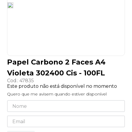
8
º
lapis
9
º
marca texto
10
º
caixa organizadora
Papel Carbono 2 Faces A4
Violeta 302400 Cis - 100FL
Cod.
:
47835
Este produto não está disponível no momento
Quero que me avisem quando estiver disponível