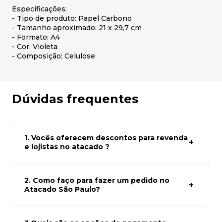
Especificações:
- Tipo de produto: Papel Carbono
- Tamanho aproximado: 21 x 29,7 cm
- Formato: A4
- Cor: Violeta
- Composição: Celulose
Dúvidas frequentes
1. Vocês oferecem descontos para revenda
e lojistas no atacado ?
Sim, temos preços especiais para compras no atacado.
Para ter acessos aos preços faça seus cadastro em
atacado empresas e compre com os melhores preços
2. Como faço para fazer um pedido no
para seu modelo de negócio
Atacado São Paulo?
Para fazer um pedido conosco, basta navegar em nosso
site, selecionar os produtos desejados e adicionar ao