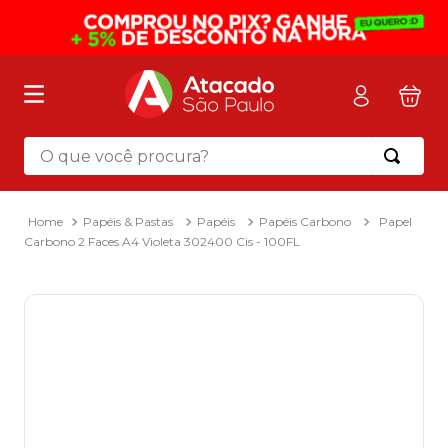
O que você procura?
Termos mais buscados
1
º
mochila
Papéis & Pastas
Papéis
Papéis Carbono
Papel
Carbono 2 Faces A4 Violeta 302400 Cis - 100FL
2
º
sacola
3
º
mala
4
º
papel toalha
5
º
pasta
6
º
papel higienico
7
º
desinfetante