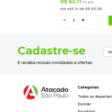
R$
62
,
11
no pix
em até
1
x de
R$
65
,
38
－
＋
Cadastre-se
E receba nossas novidades e ofertas
Categorias
Todos os departa
Escolar
Escritório