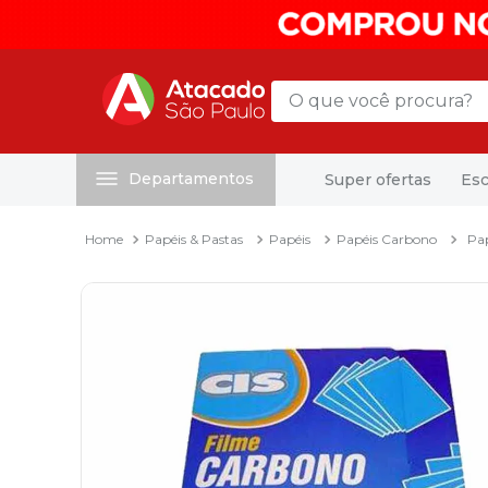
O que você procura?
Departamentos
Super ofertas
Esc
Termos mais buscados
1
º
mochila
Papéis & Pastas
Papéis
Papéis Carbono
Pa
2
º
sacola
3
º
papel toalha
4
º
mala
5
º
pasta
6
º
papel higienico
7
º
caixa organizadora
8
º
grampeador