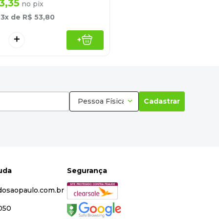
3
,
35
no pix
é
3
x de
R$
53
,
80
＋
+
Pessoa Física
Cadastrar
juda
Segurança
dosaopaulo.com.br
5050