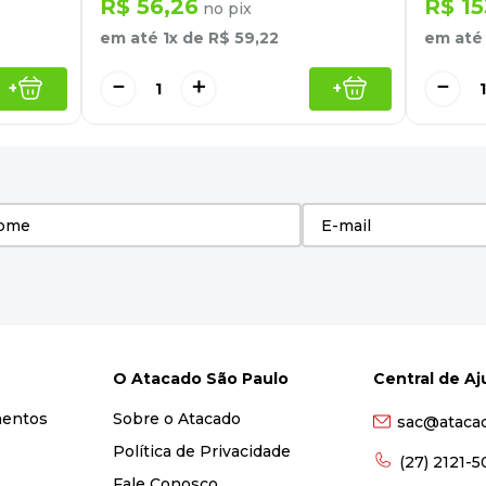
R$
56
,
26
R$
15
no pix
em até
1
x de
R$
59
,
22
em at
－
＋
－
+
+
O Atacado São Paulo
Central de A
mentos
Sobre o Atacado
sac@ataca
Política de Privacidade
(27) 2121-
Fale Conosco