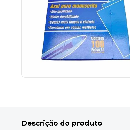
9
º
desinfetante
10
º
marca texto
Descrição do produto