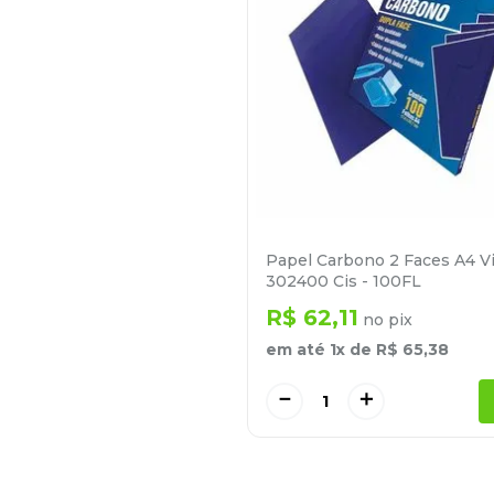
Papel Carbono 2 Faces A4 Vi
302400 Cis - 100FL
R$
62
,
11
no pix
em até
1
x de
R$
65
,
38
－
＋