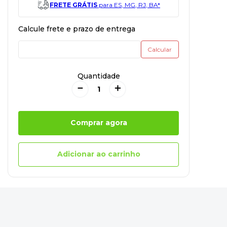
FRETE GRÁTIS
para ES, MG, RJ, BA*
Quantidade
－
＋
Comprar agora
Adicionar ao carrinho