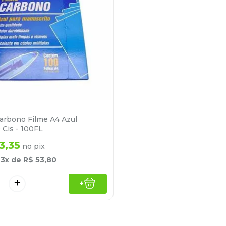
arbono Filme A4 Azul
Cis - 100FL
3
,
35
no pix
é
3
x de
R$
53
,
80
＋
+