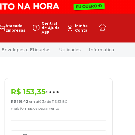
Central
Atacado
Minha
de Ajuda
Empresas
Conta
ASP
Envelopes e Etiquetas
Utilidades
Informática
R$
153
,
35
no pix
R$
161
,
42
em até
3
x de
R$
53
,
80
mais formas de pagamento