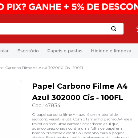
olar
Escritório
Papeis e pastas
Higiene e limpeza
pel Carbono Filme A4 Azul 302000 Cis - 100FL
Papel Carbono Filme A4
Azul 302000 Cis - 100FL
Cod.
:
47834
O papel carbono filme A4 azul é um material de
escritório versátil e útil. Com o tamanho padrão A4, ele é
revestido com uma camada de carbono azul que,
quando pressionada contra uma folha de papel em
branco, transfere a escrita ou desenho para a página
abaixo. Esse tipo de papel é amplamente utilizado para