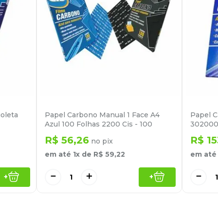
oleta
Papel Carbono Manual 1 Face A4
Papel C
Azul 100 Folhas 2200 Cis - 100
302000 
R$
56
,
26
R$
15
no pix
em até
1
x de
R$
59
,
22
em at
－
＋
－
+
+