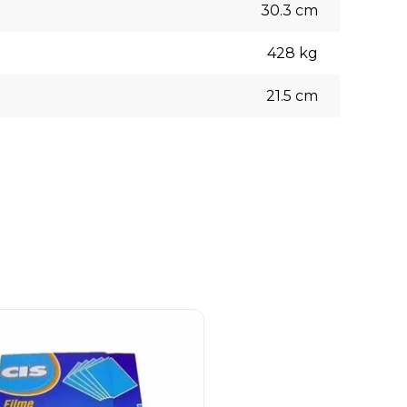
30.3
cm
428
kg
21.5
cm