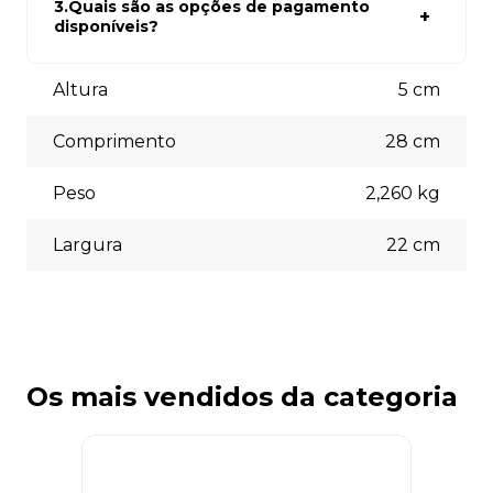
carrinho. Em seguida, siga as instruções para finalizar a
3.Quais são as opções de pagamento
compra. Se precisar de ajuda, nossa equipe de suporte
disponíveis?
está à disposição para auxiliá-lo.
Aceitamos diversas formas de pagamento, incluindo pix
(5% off) cartões de crédito, boleto bancário. Você pode
Altura
5
cm
escolher a opção que melhor se adapte às suas
necessidades no momento do checkout.
Comprimento
28
cm
Peso
2,260
kg
Largura
22
cm
Os mais vendidos da categoria