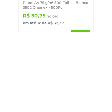
Papel A4 75 g/m² 500 Folhas Branco
3502 Chamex - 500FL
R$
30
,
75
no pix
em até
1
x de
R$
32
,
37
－
＋
+
Cadastre-se
E receba nossas novidades e ofertas