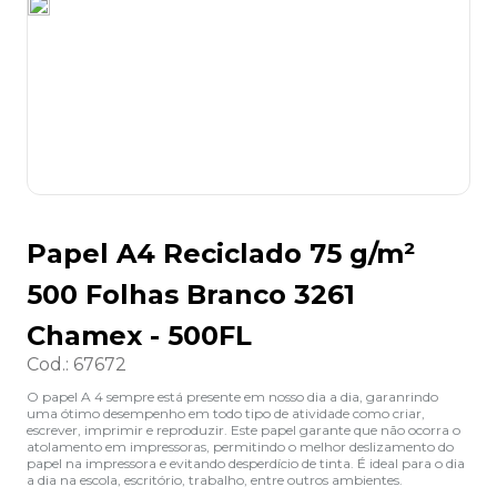
8
º
grampeador
9
º
desinfetante
10
º
marca texto
Papel A4 Reciclado 75 g/m²
500 Folhas Branco 3261
Chamex - 500FL
Cod.
:
67672
O papel A 4 sempre está presente em nosso dia a dia, garanrindo
uma ótimo desempenho em todo tipo de atividade como criar,
escrever, imprimir e reproduzir. Este papel garante que não ocorra o
atolamento em impressoras, permitindo o melhor deslizamento do
papel na impressora e evitando desperdício de tinta. É ideal para o dia
a dia na escola, escritório, trabalho, entre outros ambientes.