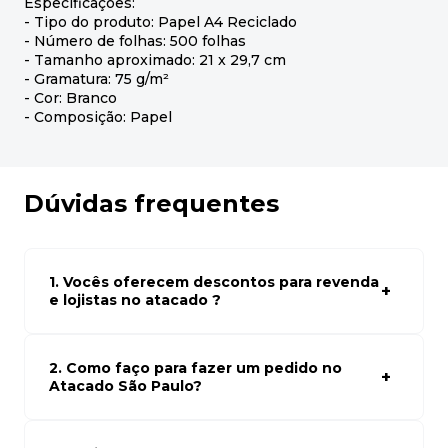
Especificações:
- Tipo do produto: Papel A4 Reciclado
- Número de folhas: 500 folhas
- Tamanho aproximado: 21 x 29,7 cm
- Gramatura: 75 g/m²
- Cor: Branco
- Composição: Papel
Dúvidas frequentes
1. Vocês oferecem descontos para revenda
e lojistas no atacado ?
Sim, temos preços especiais para compras no atacado.
Para ter acessos aos preços faça seus cadastro em
atacado empresas e compre com os melhores preços
2. Como faço para fazer um pedido no
para seu modelo de negócio
Atacado São Paulo?
Para fazer um pedido conosco, basta navegar em nosso
site, selecionar os produtos desejados e adicionar ao