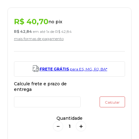
R$
40
,
70
no pix
R$
42
,
84
em até
1
x de
R$
42
,
84
mais formas de pagamento
FRETE GRÁTIS
para ES, MG, RJ, BA*
Quantidade
－
＋