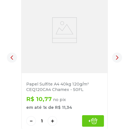
Papel Sulfite A4 40kg 120g/m²
CEQ120CA4 Chamex - 50FL
R$
10
,
77
no pix
em até
1
x de
R$
11
,
34
－
＋
+