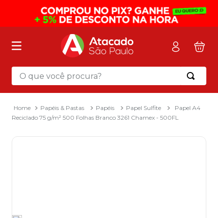
O que você procura?
Termos mais buscados
1
º
mochila
Papéis & Pastas
Papéis
Papel Sulfite
Papel A4
Reciclado 75 g/m² 500 Folhas Branco 3261 Chamex - 500FL
2
º
sacola
3
º
papel toalha
4
º
mala
5
º
pasta
6
º
papel higienico
7
º
caixa organizadora