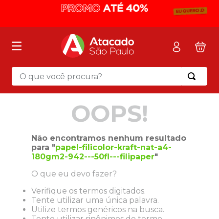
O que você procura?
Termos mais buscados
OOPS!
1
º
mochila
2
º
sacola
Não encontramos nenhum resultado
3
º
mala
para "
papel-filicolor-kraft-nat-a4-
180gm2-942---50fl---filipaper
"
4
º
papel toalha
O que eu devo fazer?
5
º
pasta
Verifique os termos digitados.
6
º
papel higienico
Tente utilizar uma única palavra.
7
º
lapis
Utilize termos genéricos na busca.
Tente utilizar sinônimos do termo