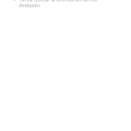
8
º
desinfetante
desejado.
9
º
marca texto
10
º
cola