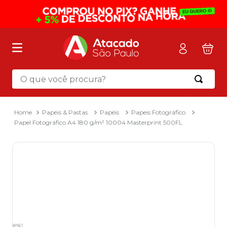
O que você procura?
Termos mais buscados
1
º
mochila
Papéis & Pastas
Papéis
Papeis Fotográfico
Papel Fotográfico A4 180 g/m² 10004 Masterprint 500FL
2
º
sacola
3
º
mala
4
º
papel toalha
5
º
pasta
6
º
papel higienico
7
º
lapis