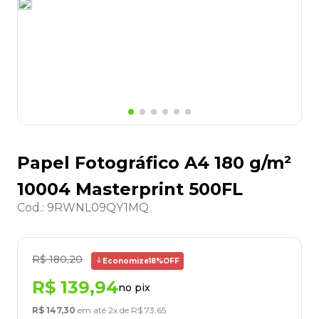
8
º
desinfetante
9
º
marca texto
10
º
cola
Papel Fotográfico A4 180 g/m²
10004 Masterprint 500FL
Cod.
:
9RWNL09QY1MQ
R$
180
,
20
Economize
18%
OFF
R$
139
,
94
no pix
R$
147
,
30
em até
2
x de
R$
73
,
65