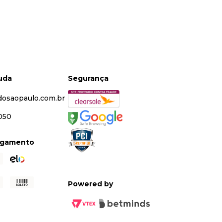
juda
Segurança
dosaopaulo.com.br
5050
agamento
Powered by