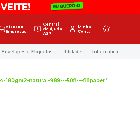
Central
Atacado
Minha
de Ajuda
Empresas
Conta
ASP
Envelopes e Etiquetas
Utilidades
Informática
4-180gm2-natural-989---50fl---filipaper
"