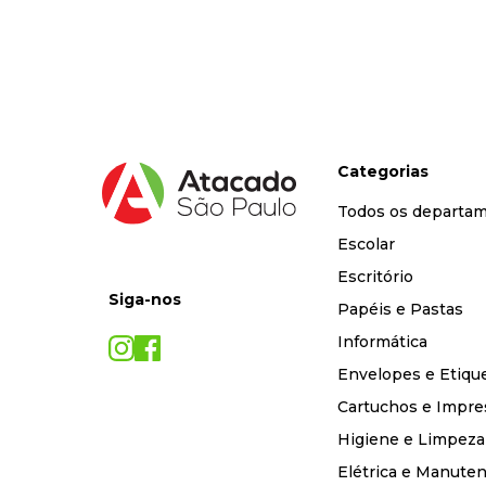
9
º
desinfetante
10
º
marca texto
Categorias
Todos os departa
Escolar
Escritório
Siga-nos
Papéis e Pastas
Informática
Envelopes e Etiqu
Cartuchos e Impre
Higiene e Limpeza
Elétrica e Manute