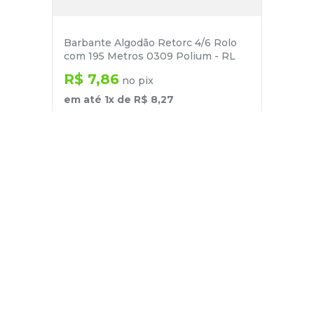
Barbante Algodão Retorc 4/6 Rolo
com 195 Metros 0309 Polium - RL
R$
7
,
86
no pix
em até
1
x de
R$
8
,
27
－
＋
+
Cadastre-se
E receba nossas novidades e ofertas