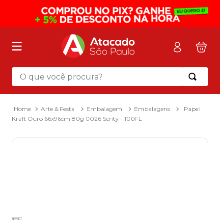
O que você procura?
Termos mais buscados
1
º
mochila
Arte & Festa
Embalagem
Embalagens
Papel
Kraft Ouro 66x96cm 80g 0026 Scrity - 100FL
2
º
sacola
3
º
papel toalha
4
º
mala
5
º
pasta
6
º
papel higienico
7
º
caixa organizadora