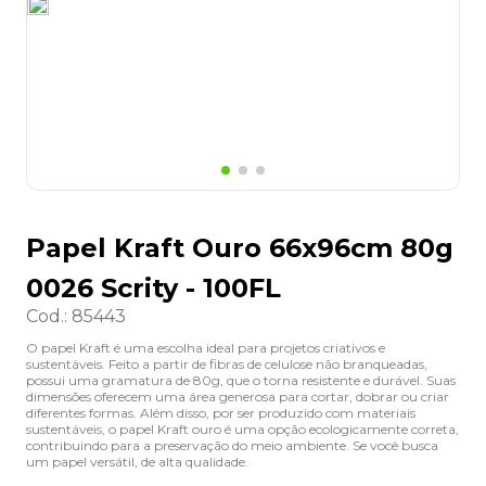
8
º
grampeador
9
º
desinfetante
10
º
marca texto
Papel Kraft Ouro 66x96cm 80g
0026 Scrity - 100FL
Cod.
:
85443
O papel Kraft é uma escolha ideal para projetos criativos e
sustentáveis. Feito a partir de fibras de celulose não branqueadas,
possui uma gramatura de 80g, que o torna resistente e durável. Suas
dimensões oferecem uma área generosa para cortar, dobrar ou criar
diferentes formas. Além disso, por ser produzido com materiais
sustentáveis, o papel Kraft ouro é uma opção ecologicamente correta,
contribuindo para a preservação do meio ambiente. Se você busca
um papel versátil, de alta qualidade.