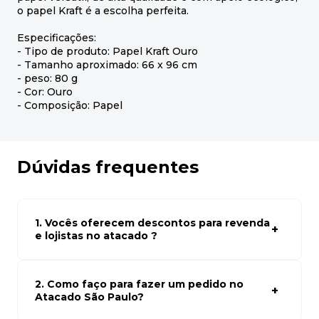
o papel Kraft é a escolha perfeita.
Especificações:
- Tipo de produto: Papel Kraft Ouro
- Tamanho aproximado: 66 x 96 cm
- peso: 80 g
- Cor: Ouro
- Composição: Papel
Dúvidas frequentes
1. Vocês oferecem descontos para revenda
e lojistas no atacado ?
Sim, temos preços especiais para compras no atacado.
Para ter acessos aos preços faça seus cadastro em
atacado empresas e compre com os melhores preços
2. Como faço para fazer um pedido no
para seu modelo de negócio
Atacado São Paulo?