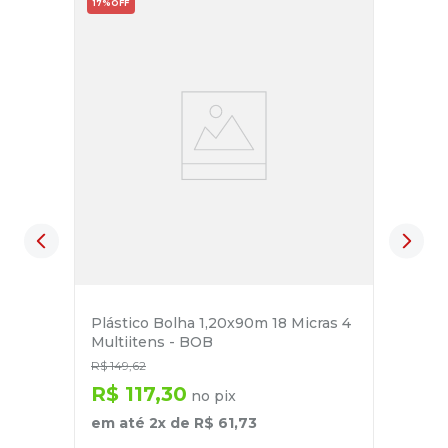
17%
OFF
Plástico Bolha 1,20x90m 18 Micras 4
Multiitens - BOB
R$
149
,
62
R$
117
,
30
no pix
em até
2
x de
R$
61
,
73