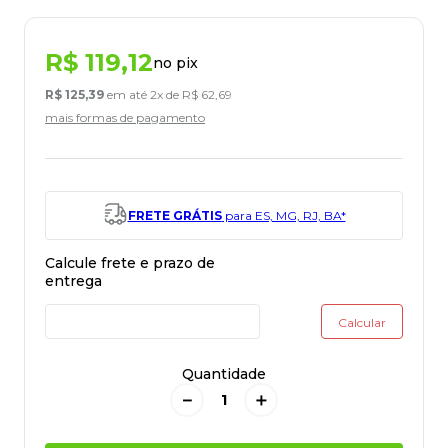
R$
119
,
12
no pix
R$
125
,
39
em até
2
x de
R$
62
,
69
mais formas de pagamento
FRETE GRÁTIS
para ES, MG, RJ, BA*
Quantidade
－
＋