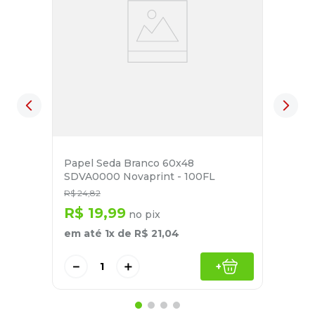
Papel Seda Branco 60x48
SDVA0000 Novaprint - 100FL
R$
24
,
82
R$
19
,
99
no pix
em até
1
x de
R$
21
,
04
－
＋
+