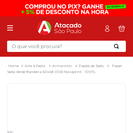
O que você procura?
Termos mais buscados
1
º
mochila
Arte & Festa
Armarinho
Papéis de Seda
Papel
Seda Verde Bandeira 60x48 0061 Novaprint - 100FL
2
º
sacola
3
º
papel toalha
4
º
mala
5
º
pasta
6
º
papel higienico
7
º
caixa organizadora