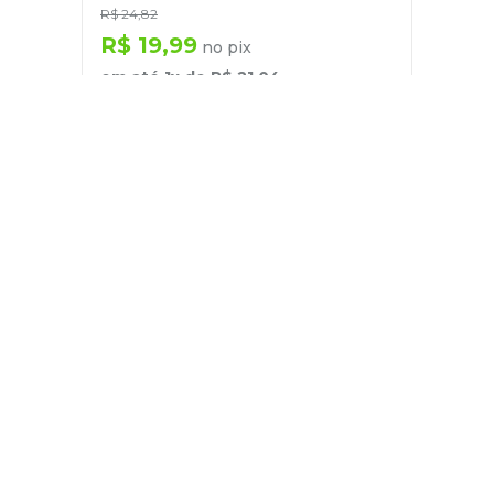
R$
24
,
82
R$
19
,
99
no pix
em até
1
x de
R$
21
,
04
－
＋
+
Cadastre-se
E receba nossas novidades e ofertas
Pessoa Física
Cadastrar