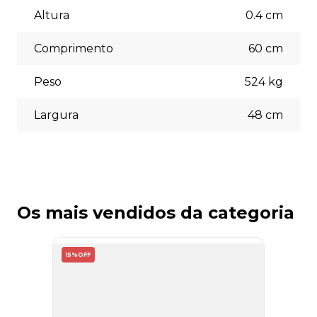
Aceitamos diversas formas de pagamento, incluindo pix
(5% off) cartões de crédito, boleto bancário. Você pode
Altura
0.4
cm
escolher a opção que melhor se adapte às suas
necessidades no momento do checkout.
Comprimento
60
cm
Peso
524
kg
Largura
48
cm
Os mais vendidos da categoria
15%
OFF