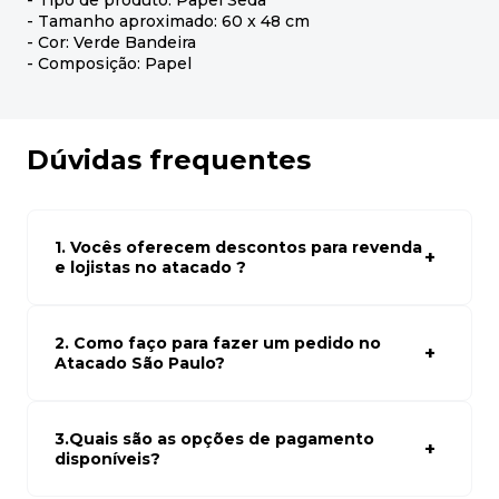
- Tipo de produto: Papel Seda
- Tamanho aproximado: 60 x 48 cm
- Cor: Verde Bandeira
- Composição: Papel
Dúvidas frequentes
1. Vocês oferecem descontos para revenda
e lojistas no atacado ?
Sim, temos preços especiais para compras no atacado.
Para ter acessos aos preços faça seus cadastro em
atacado empresas e compre com os melhores preços
2. Como faço para fazer um pedido no
para seu modelo de negócio
Atacado São Paulo?
Para fazer um pedido conosco, basta navegar em nosso
site, selecionar os produtos desejados e adicionar ao
carrinho. Em seguida, siga as instruções para finalizar a
3.Quais são as opções de pagamento
compra. Se precisar de ajuda, nossa equipe de suporte
disponíveis?
está à disposição para auxiliá-lo.