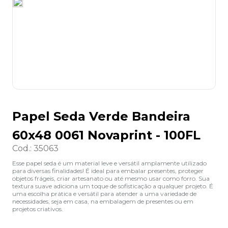
8
º
grampeador
9
º
desinfetante
10
º
marca texto
Papel Seda Verde Bandeira
60x48 0061 Novaprint - 100FL
Cod.
:
35063
Esse papel seda é um material leve e versátil amplamente utilizado
para diversas finalidades! É ideal para embalar presentes, proteger
objetos frágeis, criar artesanato ou até mesmo usar como forro. Sua
textura suave adiciona um toque de sofisticação a qualquer projeto. É
uma escolha prática e versátil para atender a uma variedade de
necessidades, seja em casa, na embalagem de presentes ou em
projetos criativos.