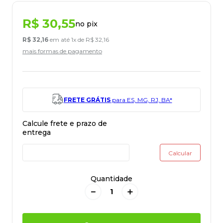
R$
30
,
55
no pix
R$
32
,
16
em até
1
x de
R$
32
,
16
mais formas de pagamento
FRETE GRÁTIS
para ES, MG, RJ, BA*
Quantidade
－
＋