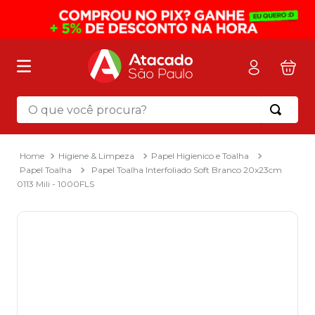
O que você procura?
Termos mais buscados
1
º
mochila
Higiene & Limpeza
Papel Higienico e Toalha
Papel Toalha
Papel Toalha Interfoliado Soft Branco 20x23cm
2
º
sacola
0113 Mili - 1000FLS
3
º
mala
4
º
papel toalha
5
º
pasta
6
º
papel higienico
7
º
desinfetante