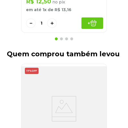
R$
12
,
50
no pix
em até
1
x de
R$
13
,
16
－
＋
+
Quem comprou também levou
17%
OFF