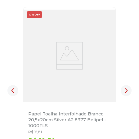
17%
OFF
Papel Toalha Interfolhado Branco
20,5x20cm Silver A2 8377 Belipel -
1000FLS
R$
15
,
81