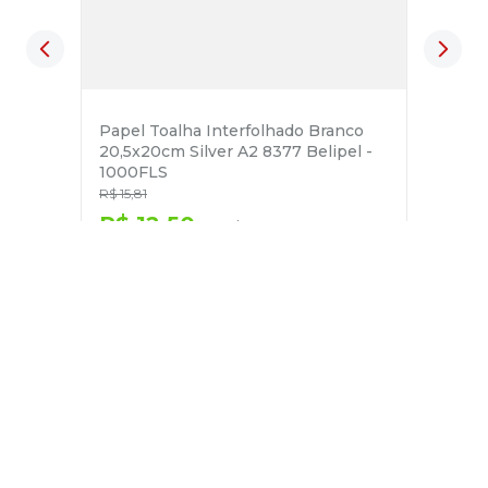
Papel Toalha Interfolhado Branco
20,5x20cm Silver A2 8377 Belipel -
1000FLS
R$
15
,
81
R$
12
,
50
no pix
em até
1
x de
R$
13
,
16
－
＋
+
Cadastre-se
E receba nossas novidades e ofertas