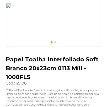
8
º
lapis
9
º
marca texto
10
º
caixa organizadora
Papel Toalha Interfoliado Soft
Branco 20x23cm 0113 Mili -
1000FLS
Cod.
:
45198
O Papel Toalha Interfoliado é uma opção prática e higiênica para a
limpeza de mãos e superfícies. Este papel toalha é conhecido por sua
maciez e absorção, oferecendo conforto ao usuário e eficácia na
absorção de líquidos. Sua apresentação interfoliada torna a
distribuição fácil e econômica, garantindo que cada folha seja