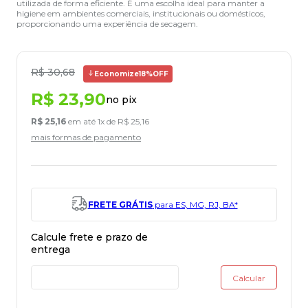
utilizada de forma eficiente. É uma escolha ideal para manter a
higiene em ambientes comerciais, institucionais ou domésticos,
proporcionando uma experiência de secagem.
R$
30
,
68
Economize
18%
OFF
R$
23
,
90
no pix
R$
25
,
16
em até
1
x de
R$
25
,
16
mais formas de pagamento
FRETE GRÁTIS
para ES, MG, RJ, BA*