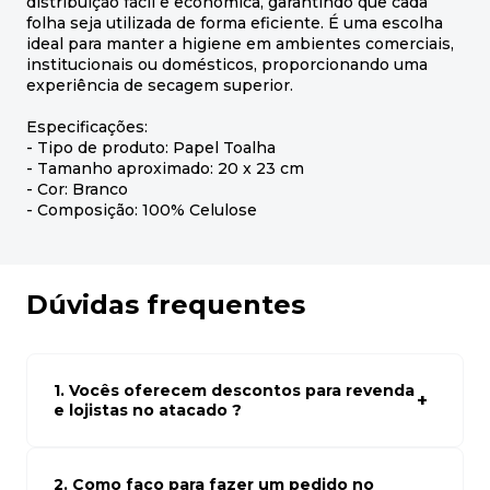
distribuição fácil e econômica, garantindo que cada
folha seja utilizada de forma eficiente. É uma escolha
ideal para manter a higiene em ambientes comerciais,
institucionais ou domésticos, proporcionando uma
experiência de secagem superior.
Especificações:
- Tipo de produto: Papel Toalha
- Tamanho aproximado: 20 x 23 cm
- Cor: Branco
- Composição: 100% Celulose
Dúvidas frequentes
1. Vocês oferecem descontos para revenda
e lojistas no atacado ?
Sim, temos preços especiais para compras no atacado.
Para ter acessos aos preços faça seus cadastro em
atacado empresas e compre com os melhores preços
2. Como faço para fazer um pedido no