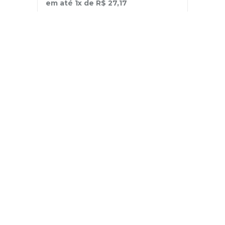
em até
1
x de
R$
27
,
17
－
＋
+
Cadastre-se
E receba nossas novidades e ofertas
Pessoa Física
Cadastrar