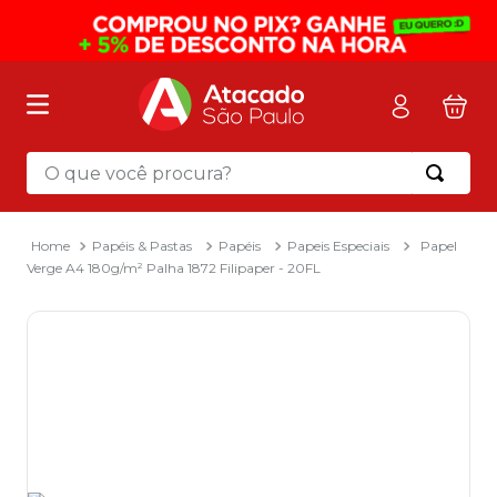
O que você procura?
Termos mais buscados
1
º
mochila
Papéis & Pastas
Papéis
Papeis Especiais
Papel
Verge A4 180g/m² Palha 1872 Filipaper - 20FL
2
º
sacola
3
º
mala
4
º
papel toalha
5
º
pasta
6
º
papel higienico
7
º
desinfetante