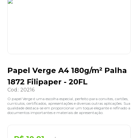
8
º
lapis
9
º
marca texto
10
º
caixa organizadora
Papel Verge A4 180g/m² Palha
1872 Filipaper - 20FL
Cod.
:
20216
O papel Verge é uma escolha especial, perfeito para convites, cartões,
currículos, certificados, apresentações e diversas outras aplicações. Sua
qualidade destaca-se em proporcionar um toque elegante e refinado a
documentos importantes e materiais de apresentação.