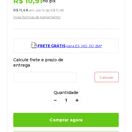
R$
10
,
91
no pix
R$
11
,
48
em até
1
x de
R$
11
,
48
mais formas de pagamento
FRETE GRÁTIS
para ES, MG, RJ, BA*
Quantidade
－
＋
Comprar agora