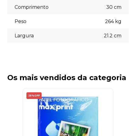
necessidades no momento do checkout.
Comprimento
30
cm
Peso
264
kg
Largura
21.2
cm
Os mais vendidos da categoria
25%
OFF