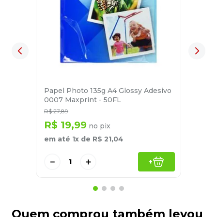
Papel Photo 135g A4 Glossy Adesivo
0007 Maxprint - 50FL
R$
27
,
89
R$
19
,
99
no pix
em até
1
x de
R$
21
,
04
－
＋
+
Quem comprou também levou