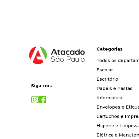
9
º
marca texto
10
º
cola
Categorias
Todos os departa
Escolar
Escritório
Siga-nos
Papéis e Pastas
Informática
Envelopes e Etiqu
Cartuchos e Impre
Higiene e Limpeza
Elétrica e Manute