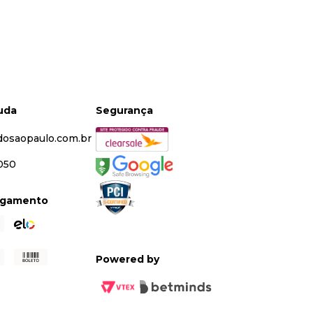
juda
Segurança
dosaopaulo.com.br
5050
agamento
Powered by