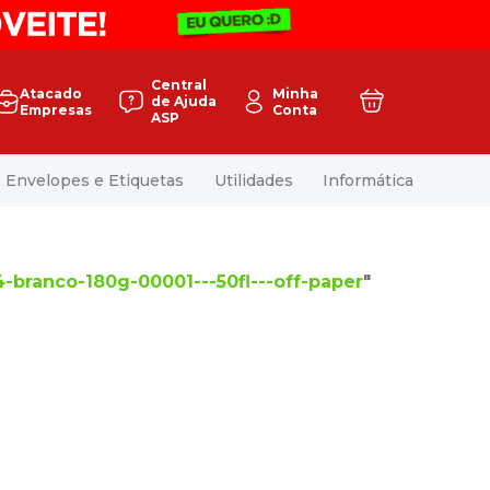
Central
Atacado
Minha
de Ajuda
Empresas
Conta
ASP
Envelopes e Etiquetas
Utilidades
Informática
-branco-180g-00001---50fl---off-paper
"