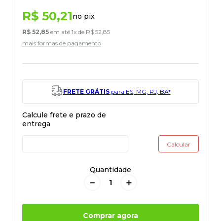
R$
50
,
21
no pix
R$
52
,
85
em até
1
x de
R$
52
,
85
mais formas de pagamento
FRETE GRÁTIS
para ES, MG, RJ, BA*
Quantidade
－
＋
Comprar agora