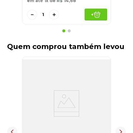
em até
1
x de
R$
14
,
68
－
＋
+
Quem comprou também levou