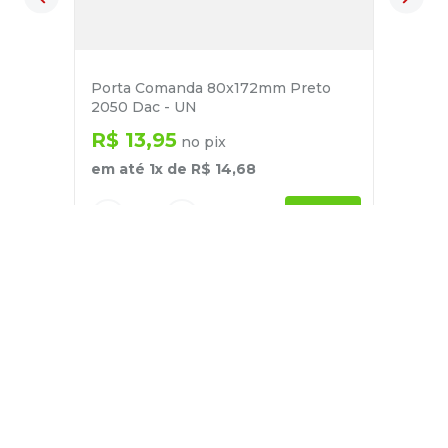
Porta Comanda 80x172mm Preto
2050 Dac - UN
R$
13
,
95
no pix
em até
1
x de
R$
14
,
68
－
＋
+
Cadastre-se
E receba nossas novidades e ofertas