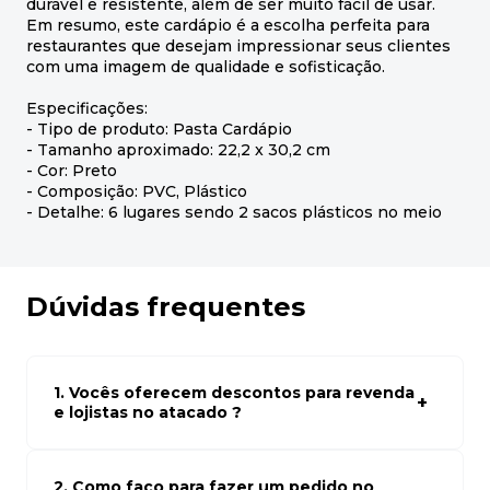
durável e resistente, além de ser muito fácil de usar.
Em resumo, este cardápio é a escolha perfeita para
restaurantes que desejam impressionar seus clientes
com uma imagem de qualidade e sofisticação.
Especificações:
- Tipo de produto: Pasta Cardápio
- Tamanho aproximado: 22,2 x 30,2 cm
- Cor: Preto
- Composição: PVC, Plástico
- Detalhe: 6 lugares sendo 2 sacos plásticos no meio
Dúvidas frequentes
1. Vocês oferecem descontos para revenda
e lojistas no atacado ?
Sim, temos preços especiais para compras no atacado.
Para ter acessos aos preços faça seus cadastro em
atacado empresas e compre com os melhores preços
2. Como faço para fazer um pedido no