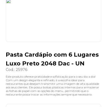
8
º
desinfetante
9
º
marca texto
10
º
cola
Pasta Cardápio com 6 Lugares
Luxo Preto 2048 Dac - UN
Cod.
:
25976
Este produto oferece praticidade e sofisticação para o seu dia a dia!
Com um design elegante e refinado, é a escolha ideal para
restaurantes que desejam transmitir uma imagem de alta qualidade
aos seus clientes. Ele possui bolsas plásticas internas para armazenar
as folhas de papel com as opções do menu, permitindo que o
restaurante possa trocar as informações sempre que necessário.