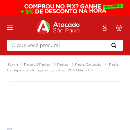
O que você procura?
Termos mais buscados
1
º
mochila
Papéis & Pastas
Pastas
Pasta Cardápio
Pasta
Cardápio com 6 Lugares Luxo Preto 2048 Dac - UN
2
º
sacola
3
º
mala
4
º
papel toalha
5
º
pasta
6
º
papel higienico
7
º
lapis