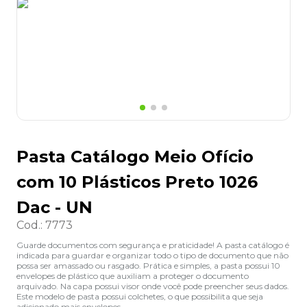
8
º
grampeador
9
º
desinfetante
10
º
marca texto
Pasta Catálogo Meio Ofício
com 10 Plásticos Preto 1026
Dac - UN
Cod.
:
7773
Guarde documentos com segurança e praticidade! A pasta catálogo é
indicada para guardar e organizar todo o tipo de documento que não
possa ser amassado ou rasgado. Prática e simples, a pasta possui 10
envelopes de plástico que auxiliam a proteger o documento
arquivado. Na capa possui visor onde você pode preencher seus dados.
Este modelo de pasta possui colchetes, o que possibilita que seja
adicionado mais envelopes.