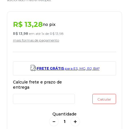
R$
13
,
28
no pix
R$
13
,
98
em até
1
x de
R$
13
,
98
mais formas de pagamento
FRETE GRÁTIS
para ES, MG, RJ, BA*
Quantidade
－
＋