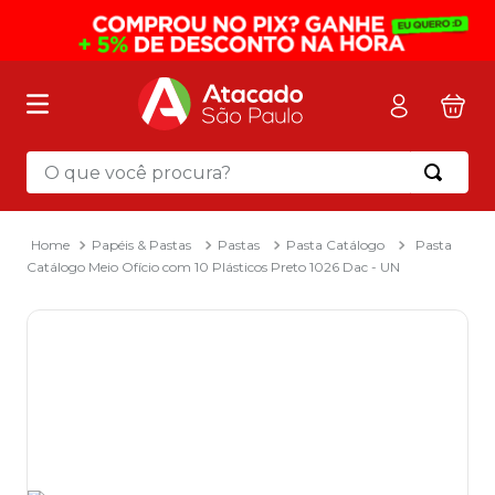
O que você procura?
Termos mais buscados
1
º
mochila
Papéis & Pastas
Pastas
Pasta Catálogo
Pasta
Catálogo Meio Ofício com 10 Plásticos Preto 1026 Dac - UN
2
º
sacola
3
º
papel toalha
4
º
mala
5
º
pasta
6
º
papel higienico
7
º
caixa organizadora