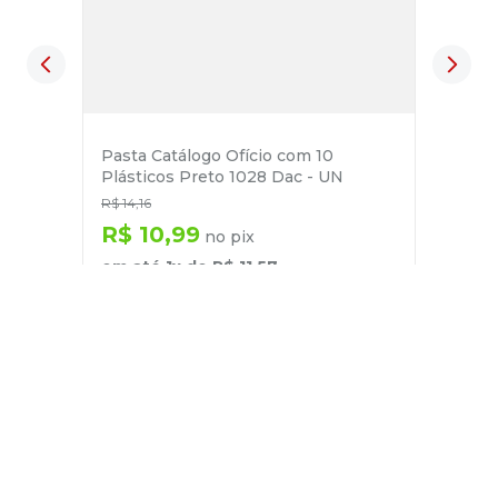
Pasta Catálogo Ofício com 10
Plásticos Preto 1028 Dac - UN
R$
14
,
16
R$
10
,
99
no pix
em até
1
x de
R$
11
,
57
－
＋
+
Cadastre-se
E receba nossas novidades e ofertas