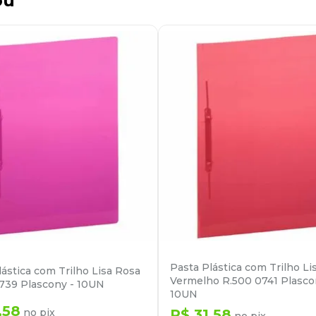
ou
Pasta Plástica com Trilho Li
lástica com Trilho Lisa Rosa
Vermelho R.500 0741 Plasco
739 Plascony - 10UN
10UN
,
58
no pix
R$
31
,
58
no pix