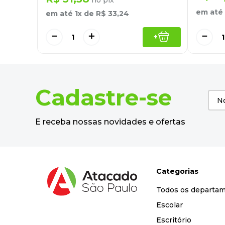
em até
em até
1
x de
R$
33
,
24
－
＋
－
+
Cadastre-se
E receba nossas novidades e ofertas
Categorias
Todos os departa
Escolar
Escritório