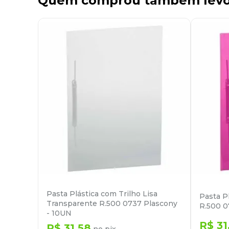
Quem comprou também lev
Pasta Plástica com Trilho Lisa
Pasta P
Transparente R.500 0737 Plascony
R.500 0
- 10UN
R$
31
R$
31
,
58
no pix