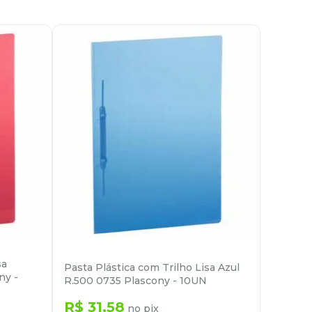
sa
Pasta Plástica com Trilho Lisa Azul
ny -
R.500 0735 Plascony - 10UN
R$
31
,
58
no pix