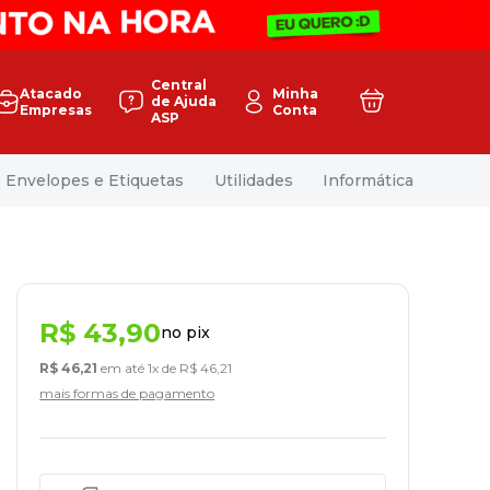
Central
Atacado
Minha
de Ajuda
Empresas
Conta
ASP
Envelopes e Etiquetas
Utilidades
Informática
R$
43
,
90
no pix
R$
46
,
21
em até
1
x de
R$
46
,
21
mais formas de pagamento