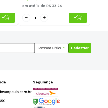
em até
1
x de
R$
33
,
24
－
＋
+
+
Pessoa Física
Cadastrar
juda
Segurança
dosaopaulo.com.br
5050