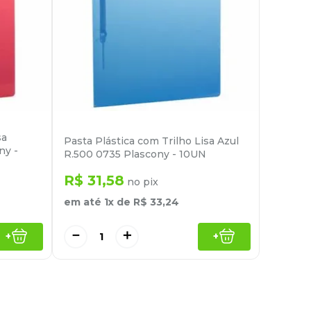
sa
Pasta Plástica com Trilho Lisa Azul
ny -
R.500 0735 Plascony - 10UN
R$
31
,
58
no pix
em até
1
x de
R$
33
,
24
－
＋
+
+