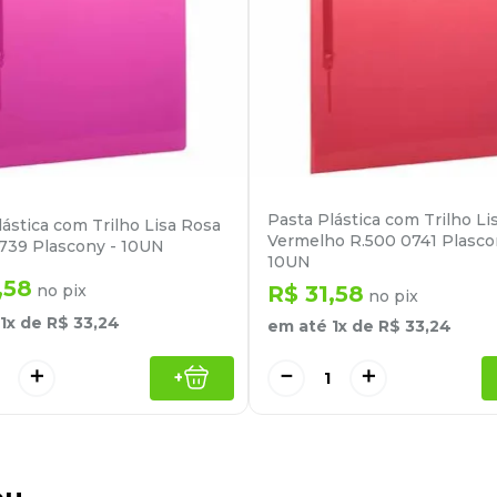
Pasta Plástica com Trilho Li
lástica com Trilho Lisa Rosa
Vermelho R.500 0741 Plasco
739 Plascony - 10UN
10UN
,
58
no pix
R$
31
,
58
no pix
1
x de
R$
33
,
24
em até
1
x de
R$
33
,
24
＋
－
＋
+