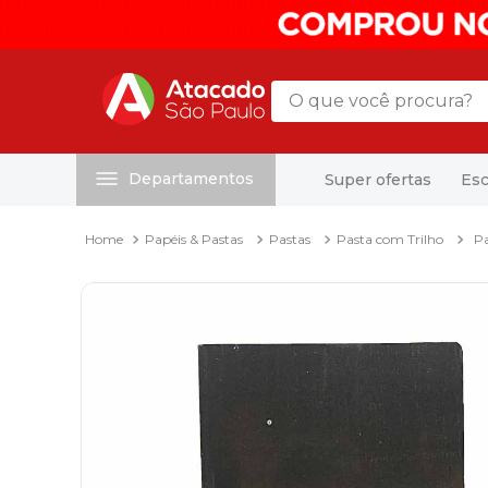
O que você procura?
Departamentos
Super ofertas
Esc
Termos mais buscados
1
º
mochila
Papéis & Pastas
Pastas
Pasta com Trilho
Pa
2
º
sacola
3
º
papel toalha
4
º
mala
5
º
pasta
6
º
papel higienico
7
º
caixa organizadora
8
º
grampeador