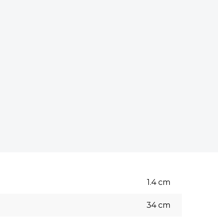
1.4
cm
34
cm