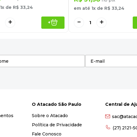
1
x de
R$
33
,
24
em até
1
x de
R$
33
,
24
＋
－
＋
+
O Atacado São Paulo
Central de A
mentos
Sobre o Atacado
sac@ataca
Política de Privacidade
(27) 2121-
Fale Conosco