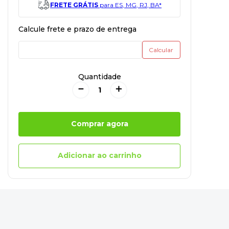
FRETE GRÁTIS
para ES, MG, RJ, BA*
Quantidade
－
＋
Comprar agora
Adicionar ao carrinho