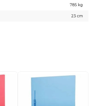
785
kg
23
cm