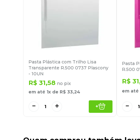
Pasta Plástica com Trilho Lisa
Pasta P
Transparente R.500 0737 Plascony
R.500 0
- 10UN
R$
31
R$
31
,
58
no pix
em até
em até
1
x de
R$
33
,
24
－
＋
－
+