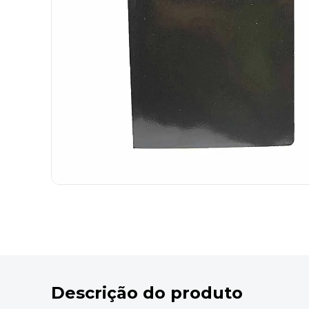
9
º
desinfetante
10
º
marca texto
Descrição do produto