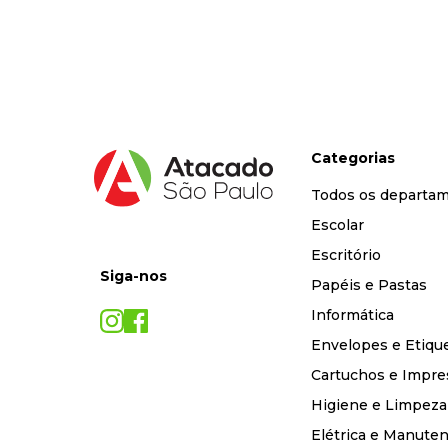
9
º
marca texto
10
º
caixa organizadora
Categorias
Todos os departa
Escolar
Escritório
Siga-nos
Papéis e Pastas
Informática
Envelopes e Etiqu
Cartuchos e Impre
Higiene e Limpeza
Elétrica e Manute