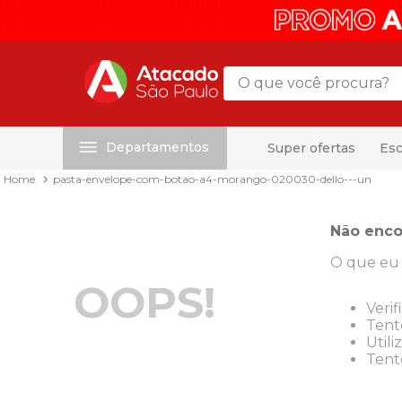
O que você procura?
Departamentos
Super ofertas
Esc
Termos mais buscados
pasta-envelope-com-botao-a4-morango-020030-dello---un
1
º
mochila
2
º
sacola
Não enco
3
º
mala
O que eu 
4
º
papel toalha
OOPS!
5
º
pasta
Verif
Tente
6
º
papel higienico
Utili
Tent
7
º
desinfetante
8
º
lapis