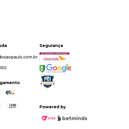
juda
Segurança
dosaopaulo.com.br
5050
agamento
Powered by