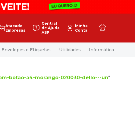
Central
Atacado
Minha
de Ajuda
Empresas
Conta
ASP
Envelopes e Etiquetas
Utilidades
Informática
om-botao-a4-morango-020030-dello---un
"