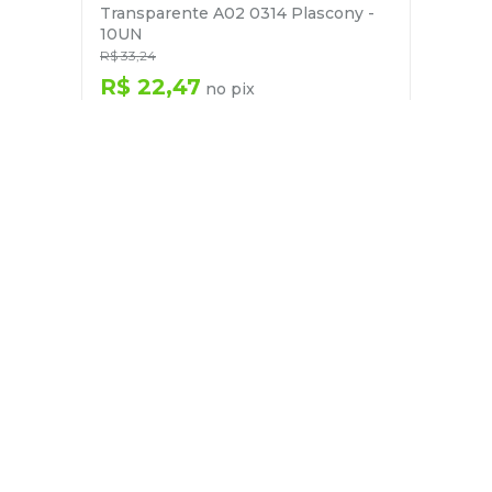
Transparente A02 0314 Plascony -
10UN
R$
33
,
24
R$
22
,
47
no pix
em até
1
x de
R$
23
,
65
－
＋
+
Cadastre-se
E receba nossas novidades e ofertas