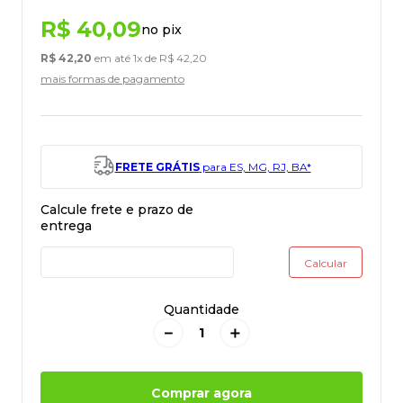
R$
40
,
09
no pix
R$
42
,
20
em até
1
x de
R$
42
,
20
mais formas de pagamento
FRETE GRÁTIS
para ES, MG, RJ, BA*
Quantidade
－
＋
Comprar agora