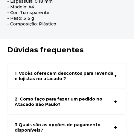
- Espessura: 0,18 mm
- Modelo: A4
- Cor: Transparente
- Peso: 315 g
- Composição: Plástico
Dúvidas frequentes
1. Vocês oferecem descontos para revenda
e lojistas no atacado ?
Sim, temos preços especiais para compras no atacado.
Para ter acessos aos preços faça seus cadastro em
atacado empresas e compre com os melhores preços
2. Como faço para fazer um pedido no
para seu modelo de negócio
Atacado São Paulo?
Para fazer um pedido conosco, basta navegar em nosso
site, selecionar os produtos desejados e adicionar ao
carrinho. Em seguida, siga as instruções para finalizar a
3.Quais são as opções de pagamento
compra. Se precisar de ajuda, nossa equipe de suporte
disponíveis?
está à disposição para auxiliá-lo.