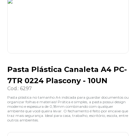
8
º
grampeador
9
º
desinfetante
10
º
marca texto
Pasta Plástica Canaleta A4 PC-
7TR 0224 Plascony - 10UN
Cod.
:
6297
Pasta plástica no tamanho A4 indicada para guardar documentos ou
organizar folhas e materiais! Prática e simples, a pasta possui design
moderno e espessura de 0,18mm combinando com qualquer
ambiente que você queira levar. O fechamento é feito por encaixe que
traz mais segurança. Ideal para casa, trabalho, escritório, escola, entre
outros ambientes.