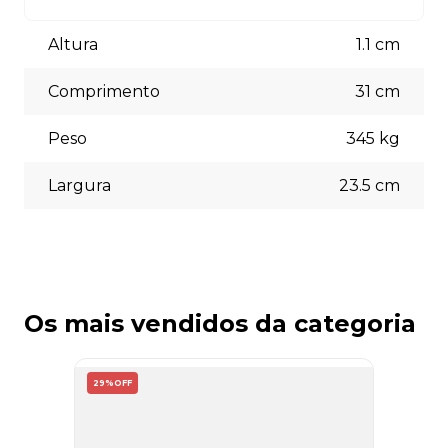
Aceitamos diversas formas de pagamento, incluindo pix
(5% off) cartões de crédito, boleto bancário. Você pode
Altura
1.1
cm
escolher a opção que melhor se adapte às suas
necessidades no momento do checkout.
Comprimento
31
cm
Peso
345
kg
Largura
23.5
cm
Os mais vendidos da categoria
29%
OFF