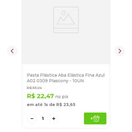
Pasta Plástica Aba Elástica Fina Azul
A02 0309 Plascony - 10UN
R$
33
,
24
R$
22
,
47
no pix
em até
1
x de
R$
23
,
65
－
＋
+