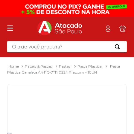
O que você procura?
Termos mais buscados
1
º
mochila
Papéis & Pastas
Pastas
Pasta Plástica
Pasta
Plástica Canaleta A4 PC-7TR 0224 Plascony - 10UN
2
º
sacola
3
º
papel toalha
4
º
mala
5
º
pasta
6
º
papel higienico
7
º
caixa organizadora