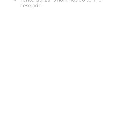
8
º
desinfetante
desejado.
9
º
marca texto
10
º
cola