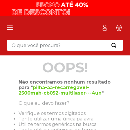
O que você procura?
Termos mais buscados
OOPS!
1
º
mochila
2
º
sacola
Não encontramos nenhum resultado
3
º
mala
para "
pilha-aa-recarregavel-
2500mah-cb052-multilaser---4un
"
4
º
papel toalha
O que eu devo fazer?
5
º
pasta
Verifique os termos digitados.
6
º
papel higienico
Tente utilizar uma única palavra.
7
º
lapis
Utilize termos genéricos na busca.
Tente utilizar sinônimos do termo