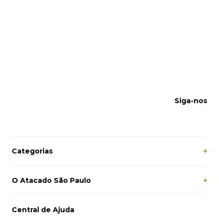
Siga-nos
Categorias
+
O Atacado São Paulo
+
Central de Ajuda
sac@atacadosaopaulo.com.br
(27) 2121-5050