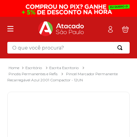
O que você procura?
Termos mais buscados
1
º
mochila
Escritório
Escrita Escritorio
Pincéis Permanentes e Refis
Pincel Marcador Permanente
2
º
sacola
Recarregável Azul 2001 Compactor - 12UN
3
º
papel toalha
4
º
mala
5
º
pasta
6
º
papel higienico
7
º
caixa organizadora