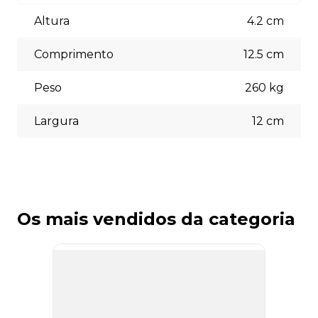
Aceitamos diversas formas de pagamento, incluindo pix
(5% off) cartões de crédito, boleto bancário. Você pode
Altura
4.2
cm
escolher a opção que melhor se adapte às suas
necessidades no momento do checkout.
Comprimento
12.5
cm
Peso
260
kg
Largura
12
cm
Os mais vendidos da categoria