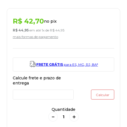
R$
42
,
70
no pix
R$
44
,
95
em até
1
x de
R$
44
,
95
mais formas de pagamento
FRETE GRÁTIS
para ES, MG, RJ, BA*
Quantidade
－
＋