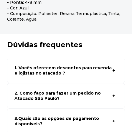
- Ponta: 4-8 mm
- Cor: Azul
- Composição: Poliéster, Resina Termoplástica, Tinta,
Corante, Água
Dúvidas frequentes
1. Vocês oferecem descontos para revenda
e lojistas no atacado ?
Sim, temos preços especiais para compras no atacado.
Para ter acessos aos preços faça seus cadastro em
atacado empresas e compre com os melhores preços
2. Como faço para fazer um pedido no
para seu modelo de negócio
Atacado São Paulo?
Para fazer um pedido conosco, basta navegar em nosso
site, selecionar os produtos desejados e adicionar ao
carrinho. Em seguida, siga as instruções para finalizar a
3.Quais são as opções de pagamento
compra. Se precisar de ajuda, nossa equipe de suporte
disponíveis?
está à disposição para auxiliá-lo.