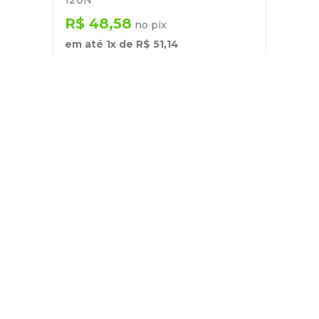
12UN
R$
48
,
58
no pix
em até
1
x de
R$
51
,
14
－
＋
+
Cadastre-se
E receba nossas novidades e ofertas
Pessoa Física
Cadastrar