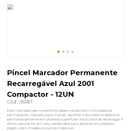
8
º
grampeador
9
º
desinfetante
10
º
marca texto
Pincel Marcador Permanente
Recarregável Azul 2001
Compactor - 12UN
Cod.
:
36187
Este marcador permanente foi desenvolvido com tinta especial
permanente, indicado para marcar, escrever e até mesmo desenhar
permanentemente em diversas superfícies. Muito fácil de recarregar e
ótimo para se ter em casa, sendo ideal para escrever em plástico,
papel, vidro, madeira e outros materiais.