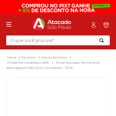
O que você procura?
Termos mais buscados
1
º
mochila
Escritório
Escrita Escritorio
Pincéis Permanentes e Refis
Pincel Marcador Permanente
2
º
sacola
Recarregável Preto 2004 Compactor - 12UN
3
º
mala
4
º
papel toalha
5
º
pasta
6
º
papel higienico
7
º
lapis