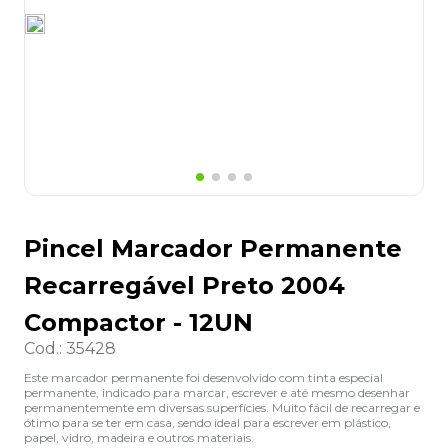
8
º
desinfetante
9
º
marca texto
10
º
cola
Pincel Marcador Permanente
Recarregável Preto 2004
Compactor - 12UN
Cod.
:
35428
Este marcador permanente foi desenvolvido com tinta especial
permanente, indicado para marcar, escrever e até mesmo desenhar
permanentemente em diversas superfícies. Muito fácil de recarregar e
ótimo para se ter em casa, sendo ideal para escrever em plástico,
papel, vidro, madeira e outros materiais.