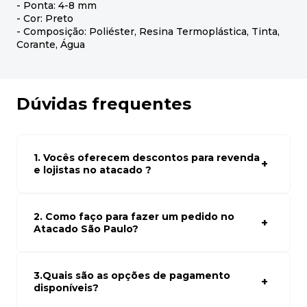
- Ponta: 4-8 mm
- Cor: Preto
- Composição: Poliéster, Resina Termoplástica, Tinta,
Corante, Água
Dúvidas frequentes
1. Vocês oferecem descontos para revenda
e lojistas no atacado ?
Sim, temos preços especiais para compras no atacado.
Para ter acessos aos preços faça seus cadastro em
atacado empresas e compre com os melhores preços
2. Como faço para fazer um pedido no
para seu modelo de negócio
Atacado São Paulo?
Para fazer um pedido conosco, basta navegar em nosso
site, selecionar os produtos desejados e adicionar ao
carrinho. Em seguida, siga as instruções para finalizar a
3.Quais são as opções de pagamento
compra. Se precisar de ajuda, nossa equipe de suporte
disponíveis?
está à disposição para auxiliá-lo.