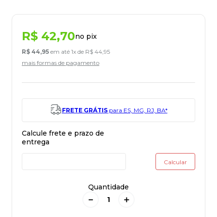
R$
42
,
70
no pix
R$
44
,
95
em até
1
x de
R$
44
,
95
mais formas de pagamento
FRETE GRÁTIS
para ES, MG, RJ, BA*
Quantidade
－
＋