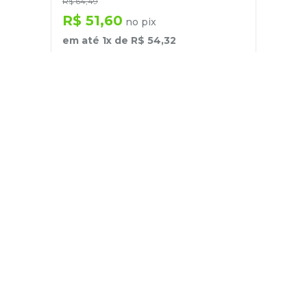
R$
64
,
49
R$
51
,
60
no pix
em até
1
x de
R$
54
,
32
－
＋
+
Cadastre-se
E receba nossas novidades e ofertas
Pessoa Física
Cadastrar