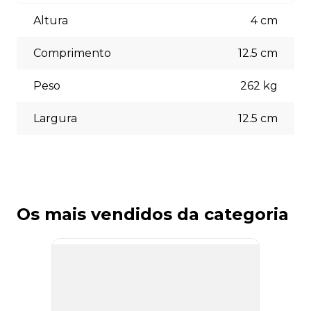
Aceitamos diversas formas de pagamento, incluindo pix
(5% off) cartões de crédito, boleto bancário. Você pode
Altura
4
cm
escolher a opção que melhor se adapte às suas
necessidades no momento do checkout.
Comprimento
12.5
cm
Peso
262
kg
Largura
12.5
cm
Os mais vendidos da categoria