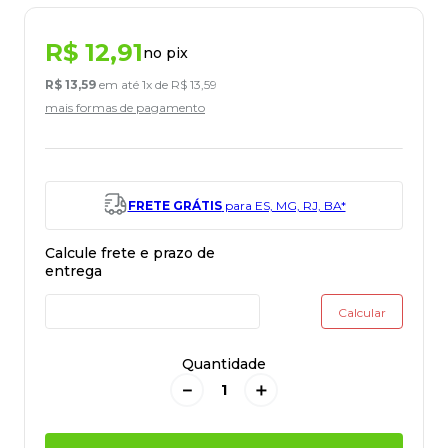
R$
12
,
91
no pix
R$
13
,
59
em até
1
x de
R$
13
,
59
mais formas de pagamento
FRETE GRÁTIS
para ES, MG, RJ, BA*
Quantidade
－
＋