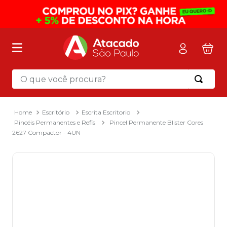
O que você procura?
Termos mais buscados
1
º
mochila
Escritório
Escrita Escritorio
Pincéis Permanentes e Refis
Pincel Permanente Blister Cores
2
º
sacola
2627 Compactor - 4UN
3
º
mala
4
º
papel toalha
5
º
pasta
6
º
papel higienico
7
º
desinfetante