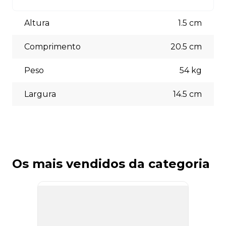
Aceitamos diversas formas de pagamento, incluindo pix
(5% off) cartões de crédito, boleto bancário. Você pode
Altura
1.5
cm
escolher a opção que melhor se adapte às suas
necessidades no momento do checkout.
Comprimento
20.5
cm
Peso
54
kg
Largura
14.5
cm
Os mais vendidos da categoria