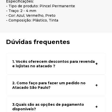
Especificações:
- Tipo de produto: Pincel Permanente
- Traço: 2 - 4 mm
- Cor: Azul, Vermelho, Preto
- Composição: Plástico, Tinta
Dúvidas frequentes
1. Vocês oferecem descontos para revenda
e lojistas no atacado ?
Sim, temos preços especiais para compras no atacado.
Para ter acessos aos preços faça seus cadastro em
atacado empresas e compre com os melhores preços
2. Como faço para fazer um pedido no
para seu modelo de negócio
Atacado São Paulo?
Para fazer um pedido conosco, basta navegar em nosso
site, selecionar os produtos desejados e adicionar ao
carrinho. Em seguida, siga as instruções para finalizar a
3.Quais são as opções de pagamento
compra. Se precisar de ajuda, nossa equipe de suporte
disponíveis?
está à disposição para auxiliá-lo.