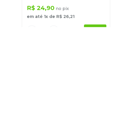
R$
24
,
90
no pix
em até
1
x de
R$
26
,
21
－
＋
+
Cadastre-se
E receba nossas novidades e ofertas
Pessoa Física
Cadastrar