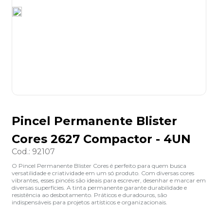
8
º
lapis
9
º
marca texto
10
º
caixa organizadora
Pincel Permanente Blister
Cores 2627 Compactor - 4UN
Cod.
:
92107
O Pincel Permanente Blister Cores é perfeito para quem busca
versatilidade e criatividade em um só produto. Com diversas cores
vibrantes, esses pincéis são ideais para escrever, desenhar e marcar em
diversas superfícies. A tinta permanente garante durabilidade e
resistência ao desbotamento. Práticos e duradouros, são
indispensáveis para projetos artísticos e organizacionais.