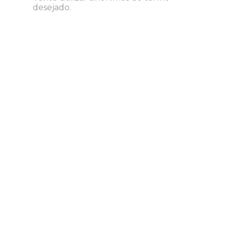
8
º
desinfetante
desejado.
9
º
marca texto
10
º
cola