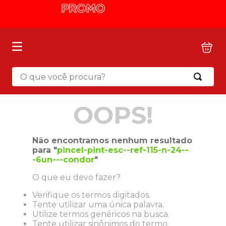
O que você procura?
Termos mais buscados
OOPS!
1
º
mochila
2
º
sacola
Não encontramos nenhum resultado
3
º
mala
para "
pincel-pint-esc--ref-115-n-24--
-6un---condor
"
4
º
papel toalha
O que eu devo fazer?
5
º
pasta
Verifique os termos digitados.
6
º
papel higienico
Tente utilizar uma única palavra.
7
º
lapis
Utilize termos genéricos na busca.
Tente utilizar sinônimos do termo