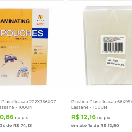
o Plastificacao 222X336X07
Plastico Plastificacao 66X99
Lassane - 100UN
Lassane - 100UN
40
,
86
R$
12
,
16
no pix
no pix
2
x de
R$
74
,
13
em até
1
x de
R$
12
,
80