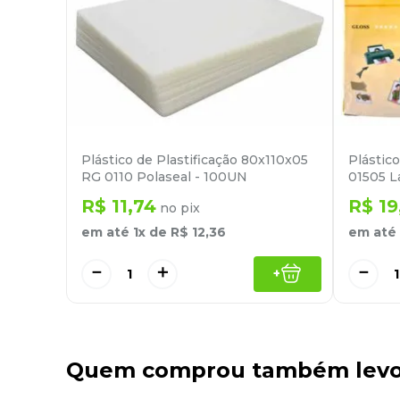
Plástico de Plastificação 80x110x05
Plástic
RG 0110 Polaseal - 100UN
01505 L
R$
11
,
74
R$
19
no pix
em até
1
x de
R$
12
,
36
em até
－
＋
－
+
Quem comprou também lev