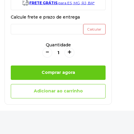
FRETE GRÁTIS
para ES, MG, RJ, BA*
Quantidade
－
＋
Comprar agora
Adicionar ao carrinho