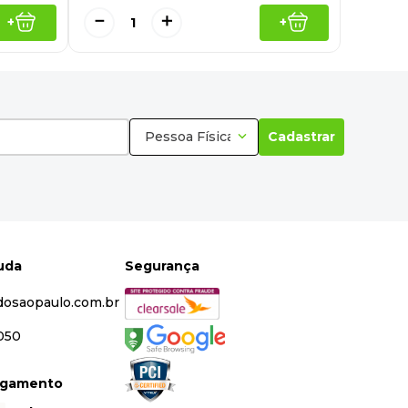
－
＋
+
+
Pessoa Física
Cadastrar
juda
Segurança
dosaopaulo.com.br
5050
agamento