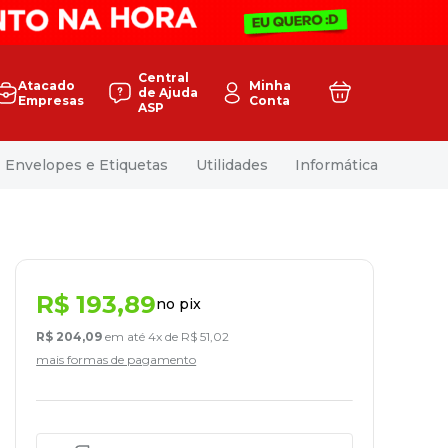
Central
Atacado
Minha
de Ajuda
Empresas
Conta
ASP
Envelopes e Etiquetas
Utilidades
Informática
R$
193
,
89
no pix
R$
204
,
09
em até
4
x de
R$
51
,
02
mais formas de pagamento