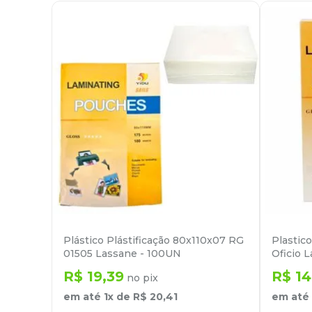
Plástico Plástificação 80x110x07 RG
Plastic
01505 Lassane - 100UN
Oficio 
R$
19
,
39
R$
1
no pix
em até
1
x de
R$
20
,
41
em até