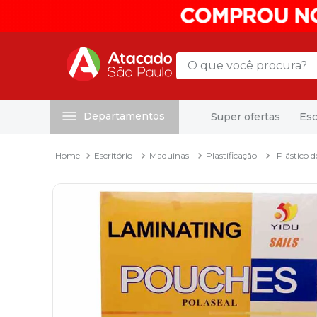
O que você procura?
Departamentos
Super ofertas
Esc
Termos mais buscados
1
º
mochila
Escritório
Maquinas
Plastificação
Plástico 
2
º
sacola
3
º
mala
4
º
papel toalha
5
º
pasta
6
º
papel higienico
7
º
lapis
8
º
desinfetante