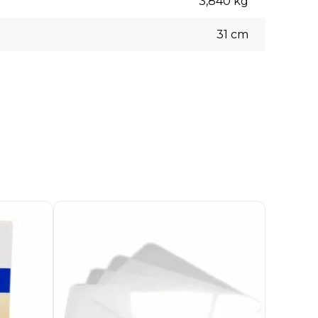
3,840
kg
31
cm