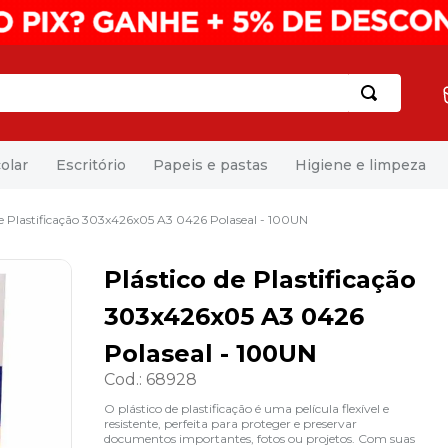
olar
Escritório
Papeis e pastas
Higiene e limpeza
de Plastificação 303x426x05 A3 0426 Polaseal - 100UN
Plástico de Plastificação
303x426x05 A3 0426
Polaseal - 100UN
Cod.
:
68928
O plástico de plastificação é uma película flexível e
resistente, perfeita para proteger e preservar
documentos importantes, fotos ou projetos. Com suas