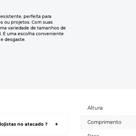
resistente, perfeita para
s ou projetos. Com suas
 uma variedade de tamanhos de
el. É uma escolha conveniente
 e desgaste.
Altura
Comprimento
ojistas no atacado ?
a ter acessos aos preços faça