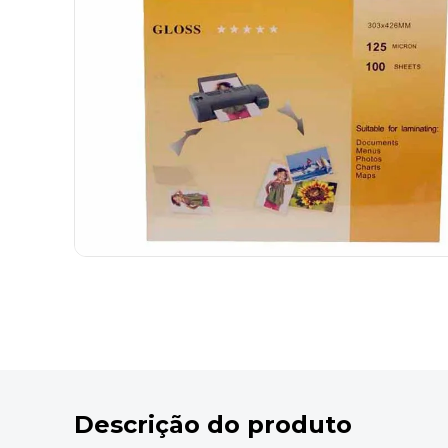
9
º
marca texto
10
º
cola
Descrição do produto