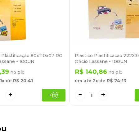
o Plástificação 80x110x07 RG
Plastico Plastificacao 222X
assane - 100UN
Oficio Lassane - 100UN
,
39
R$
140
,
86
no pix
no pix
1
x de
R$
20
,
41
em até
2
x de
R$
74
,
13
＋
－
＋
+
ou