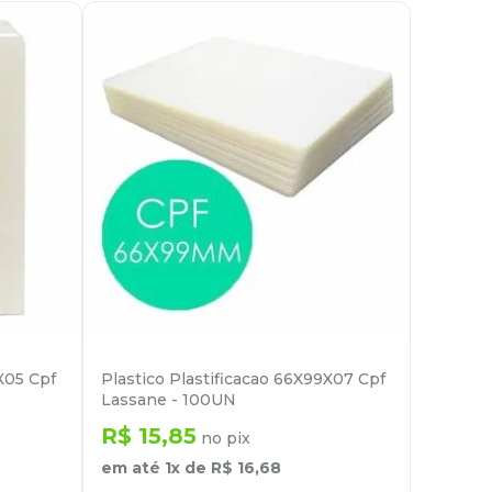
X05 Cpf
Plastico Plastificacao 66X99X07 Cpf
Lassane - 100UN
R$
15
,
85
no pix
em até
1
x de
R$
16
,
68