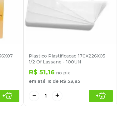
336X07
Plastico Plastificacao 170X226X05
1/2 Of Lassane - 100UN
R$
51
,
16
no pix
em até
1
x de
R$
53
,
85
－
＋
+
+