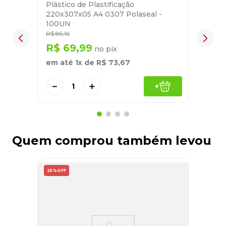
Plástico de Plastificação
220x307x05 A4 0307 Polaseal -
100UN
R$
85
,
16
R$
69
,
99
no pix
em até
1
x de
R$
73
,
67