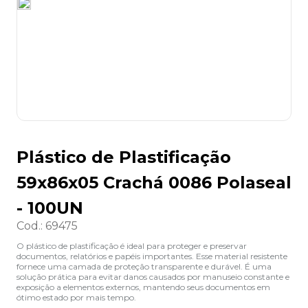
8
º
desinfetante
9
º
marca texto
10
º
cola
Plástico de Plastificação
59x86x05 Crachá 0086 Polaseal
- 100UN
Cod.
:
69475
O plástico de plastificação é ideal para proteger e preservar
documentos, relatórios e papéis importantes. Esse material resistente
fornece uma camada de proteção transparente e durável. É uma
solução prática para evitar danos causados por manuseio constante e
exposição a elementos externos, mantendo seus documentos em
ótimo estado por mais tempo.