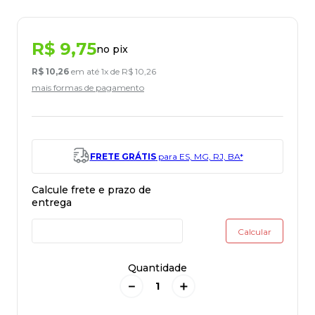
R$
9
,
75
no pix
R$
10
,
26
em até
1
x de
R$
10
,
26
mais formas de pagamento
FRETE GRÁTIS
para ES, MG, RJ, BA*
Quantidade
－
＋