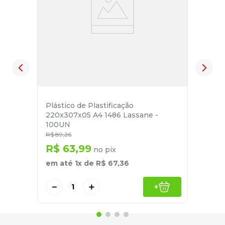
－
＋
+
Quem comprou também levou
25%
OFF