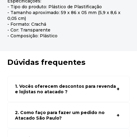
Especificações:
- Tipo do produto: Plástico de Plastificação
- Tamanho aproximado: 59 x 86 x 05 mm (5,9 x 8,6 x
0,05 cm)
- Formato: Crachá
- Cor: Transparente
- Composição: Plástico
Dúvidas frequentes
1. Vocês oferecem descontos para revenda
e lojistas no atacado ?
Sim, temos preços especiais para compras no atacado.
Para ter acessos aos preços faça seus cadastro em
atacado empresas e compre com os melhores preços
2. Como faço para fazer um pedido no
para seu modelo de negócio
Atacado São Paulo?
Para fazer um pedido conosco, basta navegar em nosso
site, selecionar os produtos desejados e adicionar ao