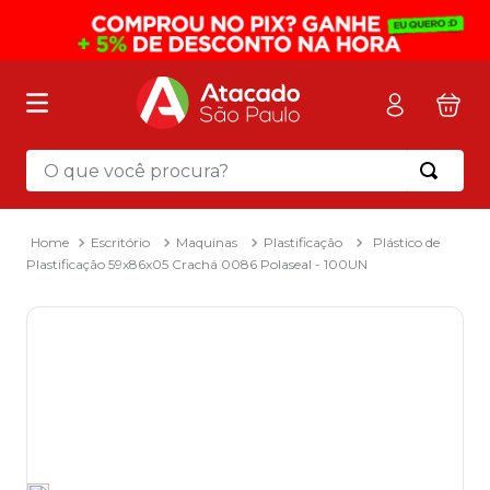
O que você procura?
Termos mais buscados
1
º
mochila
Escritório
Maquinas
Plastificação
Plástico de
Plastificação 59x86x05 Crachá 0086 Polaseal - 100UN
2
º
sacola
3
º
mala
4
º
papel toalha
5
º
pasta
6
º
papel higienico
7
º
lapis