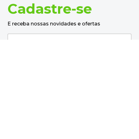
Plástico de Plastificação
220x307x05 A4 1486 Lassane -
100UN
R$
89
,
26
R$
63
,
99
no pix
em até
1
x de
R$
67
,
36
－
＋
+
Cadastre-se
E receba nossas novidades e ofertas