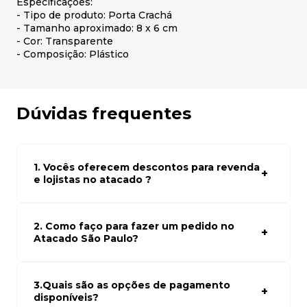
Especificações:
- Tipo de produto: Porta Crachá
- Tamanho aproximado: 8 x 6 cm
- Cor: Transparente
- Composição: Plástico
Dúvidas frequentes
1. Vocês oferecem descontos para revenda
e lojistas no atacado ?
Sim, temos preços especiais para compras no atacado.
Para ter acessos aos preços faça seus cadastro em
atacado empresas e compre com os melhores preços
2. Como faço para fazer um pedido no
para seu modelo de negócio
Atacado São Paulo?
Para fazer um pedido conosco, basta navegar em nosso
site, selecionar os produtos desejados e adicionar ao
carrinho. Em seguida, siga as instruções para finalizar a
3.Quais são as opções de pagamento
compra. Se precisar de ajuda, nossa equipe de suporte
disponíveis?
está à disposição para auxiliá-lo.