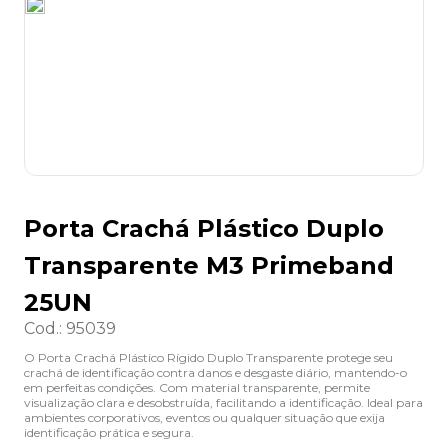
8
º
grampeador
9
º
desinfetante
10
º
marca texto
Porta Crachá Plástico Duplo
Transparente M3 Primeband
25UN
Cod.
:
95039
O Porta Crachá Plástico Rígido Duplo Transparente protege seu
crachá de identificação contra danos e desgaste diário, mantendo-o
em perfeitas condições. Com material transparente, permite
visualização clara e desobstruída, facilitando a identificação. Ideal para
ambientes corporativos, eventos ou qualquer situação que exija
identificação prática e segura.