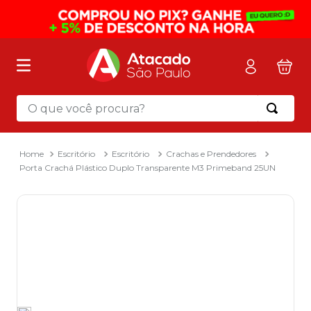
O que você procura?
Termos mais buscados
1
º
mochila
Escritório
Escritório
Crachas e Prendedores
Porta Crachá Plástico Duplo Transparente M3 Primeband 25UN
2
º
sacola
3
º
papel toalha
4
º
mala
5
º
pasta
6
º
papel higienico
7
º
caixa organizadora