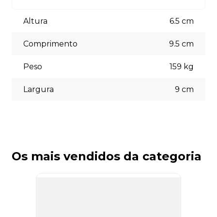
Aceitamos diversas formas de pagamento, incluindo pix
(5% off) cartões de crédito, boleto bancário. Você pode
Altura
6.5
cm
escolher a opção que melhor se adapte às suas
necessidades no momento do checkout.
Comprimento
9.5
cm
Peso
159
kg
Largura
9
cm
Os mais vendidos da categoria