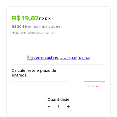
R$
19
,
82
no pix
R$
20
,
86
em até
1
x de
R$
20
,
86
mais formas de pagamento
FRETE GRÁTIS
para ES, MG, RJ, BA*
Quantidade
－
＋