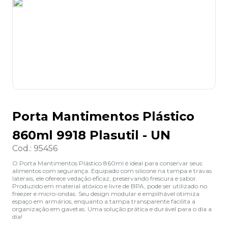
8
º
grampeador
9
º
desinfetante
10
º
marca texto
Porta Mantimentos Plástico
860ml 9918 Plasutil - UN
Cod.
:
95456
O Porta Mantimentos Plástico 860ml é ideal para conservar seus
alimentos com segurança. Equipado com silicone na tampa e travas
laterais, ele oferece vedação eficaz, preservando frescura e sabor.
Produzido em material atóxico e livre de BPA, pode ser utilizado no
freezer e micro-ondas. Seu design modular e empilhável otimiza
espaço em armários, enquanto a tampa transparente facilita a
organização em gavetas. Uma solução prática e durável para o dia a
dia!