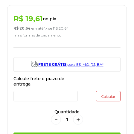
R$
19
,
61
no pix
R$
20
,
64
em até
1
x de
R$
20
,
64
mais formas de pagamento
FRETE GRÁTIS
para ES, MG, RJ, BA*
Quantidade
－
＋