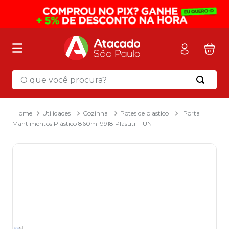
O que você procura?
Termos mais buscados
1
º
mochila
Utilidades
Cozinha
Potes de plastico
Porta
Mantimentos Plástico 860ml 9918 Plasutil - UN
2
º
sacola
3
º
papel toalha
4
º
mala
5
º
pasta
6
º
papel higienico
7
º
caixa organizadora