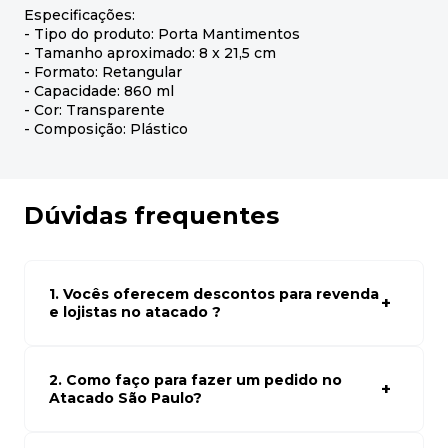
Especificações:
- Tipo do produto: Porta Mantimentos
- Tamanho aproximado: 8 x 21,5 cm
- Formato: Retangular
- Capacidade: 860 ml
- Cor: Transparente
- Composição: Plástico
Dúvidas frequentes
1. Vocês oferecem descontos para revenda
e lojistas no atacado ?
Sim, temos preços especiais para compras no atacado.
Para ter acessos aos preços faça seus cadastro em
atacado empresas e compre com os melhores preços
2. Como faço para fazer um pedido no
para seu modelo de negócio
Atacado São Paulo?
Para fazer um pedido conosco, basta navegar em nosso