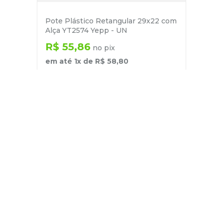
Pote Plástico Retangular 29x22 com
Alça YT2574 Yepp - UN
R$
55
,
86
no pix
em até
1
x de
R$
58
,
80
－
＋
+
Cadastre-se
E receba nossas novidades e ofertas