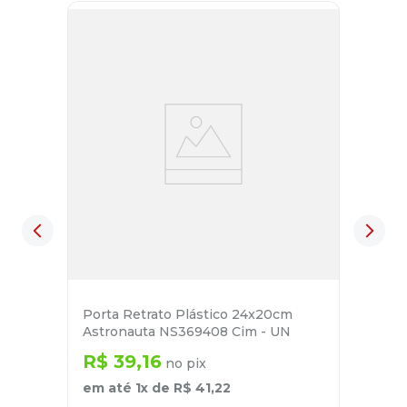
Porta Retrato Plástico 24x20cm
Astronauta NS369408 Cim - UN
R$
39
,
16
no pix
em até
1
x de
R$
41
,
22