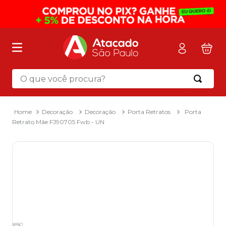
O que você procura?
Termos mais buscados
1
º
mochila
Decoração
Decoração
Porta Retratos
Porta
Retrato Mãe FJ90705 Fwb - UN
2
º
sacola
3
º
mala
4
º
papel toalha
5
º
pasta
6
º
papel higienico
7
º
lapis