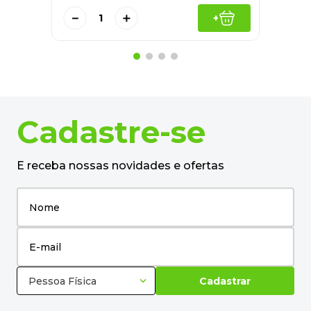
－
＋
+
Quem comprou também levou
Porta Retrato Plástico 10x15 7082
Amigold - UN
R$
19
,
65
no pix
em até
1
x de
R$
20
,
68
－
＋
+