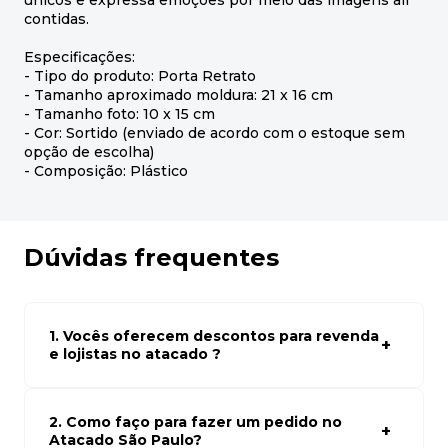
únicos e expressa emoções por meio das imagens ali
contidas.
Especificações:
- Tipo do produto: Porta Retrato
- Tamanho aproximado moldura: 21 x 16 cm
- Tamanho foto: 10 x 15 cm
- Cor: Sortido (enviado de acordo com o estoque sem
opção de escolha)
- Composição: Plástico
Dúvidas frequentes
1. Vocês oferecem descontos para revenda
e lojistas no atacado ?
Sim, temos preços especiais para compras no atacado.
Para ter acessos aos preços faça seus cadastro em
atacado empresas e compre com os melhores preços
2. Como faço para fazer um pedido no
para seu modelo de negócio
Atacado São Paulo?