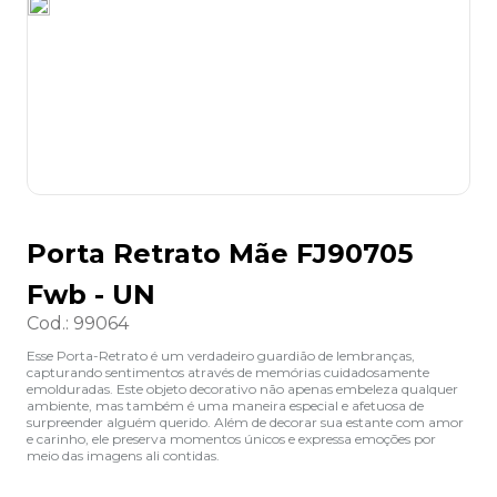
8
º
desinfetante
9
º
marca texto
10
º
cola
Porta Retrato Mãe FJ90705
Fwb - UN
Cod.
:
99064
Esse Porta-Retrato é um verdadeiro guardião de lembranças,
capturando sentimentos através de memórias cuidadosamente
emolduradas. Este objeto decorativo não apenas embeleza qualquer
ambiente, mas também é uma maneira especial e afetuosa de
surpreender alguém querido. Além de decorar sua estante com amor
e carinho, ele preserva momentos únicos e expressa emoções por
meio das imagens ali contidas.