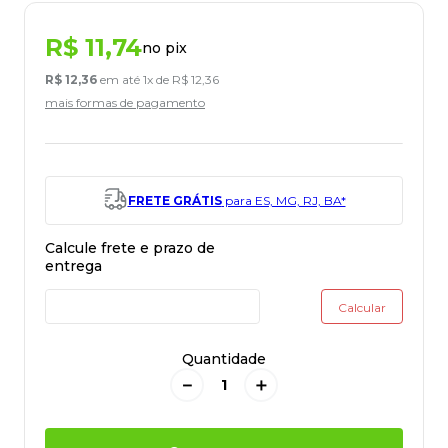
R$
11
,
74
no pix
R$
12
,
36
em até
1
x de
R$
12
,
36
mais formas de pagamento
FRETE GRÁTIS
para ES, MG, RJ, BA*
Quantidade
－
＋