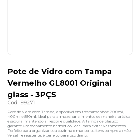
8
º
desinfetante
9
º
marca texto
10
º
cola
Pote de Vidro com Tampa
Vermelho GL8001 Original
glass - 3PÇS
Cod.
:
99271
Pote de Vidro com Tampa, disponível em três tamanhos: 200ml,
400ml e 550ml. Ideal para armazenar alimentos de maneira prática
e segura, mantendo a frescor e qualidade. A tampa de plástico
garante um fechamento hermético, ideal para evitar vazamentos.
Perfeito para organizar sua cozinha e manter os itens sempre à mão.
Versátil e resistente, é perfeito para uso diário.