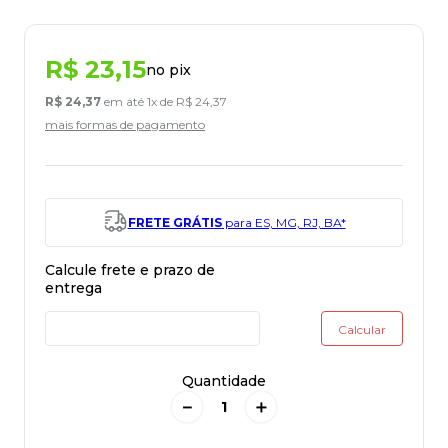
R$
23
,
15
no pix
R$
24
,
37
em até
1
x de
R$
24
,
37
mais formas de pagamento
FRETE GRÁTIS
para ES, MG, RJ, BA*
Quantidade
－
＋