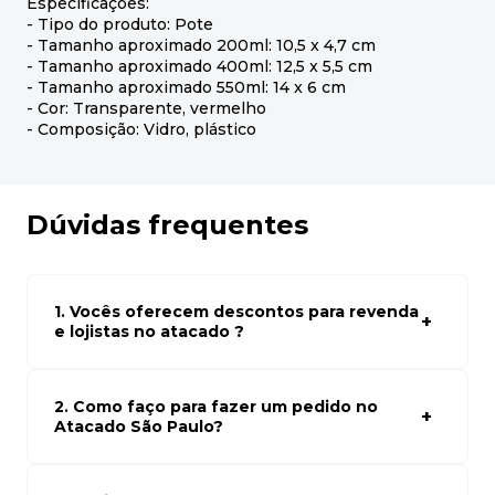
Especificações:
- Tipo do produto: Pote
- Tamanho aproximado 200ml: 10,5 x 4,7 cm
- Tamanho aproximado 400ml: 12,5 x 5,5 cm
- Tamanho aproximado 550ml: 14 x 6 cm
- Cor: Transparente, vermelho
- Composição: Vidro, plástico
Dúvidas frequentes
1. Vocês oferecem descontos para revenda
e lojistas no atacado ?
Sim, temos preços especiais para compras no atacado.
Para ter acessos aos preços faça seus cadastro em
atacado empresas e compre com os melhores preços
2. Como faço para fazer um pedido no
para seu modelo de negócio
Atacado São Paulo?
Para fazer um pedido conosco, basta navegar em nosso
site, selecionar os produtos desejados e adicionar ao