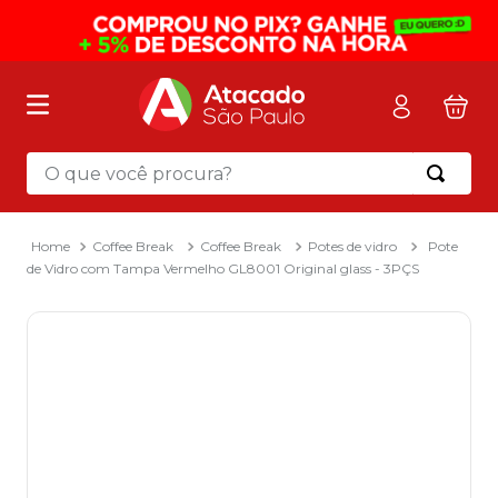
O que você procura?
Termos mais buscados
1
º
mochila
Coffee Break
Coffee Break
Potes de vidro
Pote
de Vidro com Tampa Vermelho GL8001 Original glass - 3PÇS
2
º
sacola
3
º
mala
4
º
papel toalha
5
º
pasta
6
º
papel higienico
7
º
lapis