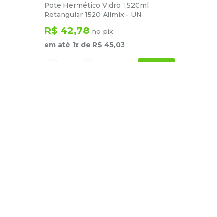
Pote Hermético Vidro 1,520ml
Retangular 1520 Allmix - UN
R$
42
,
78
no pix
em até
1
x de
R$
45
,
03
－
＋
+
Cadastre-se
E receba nossas novidades e ofertas