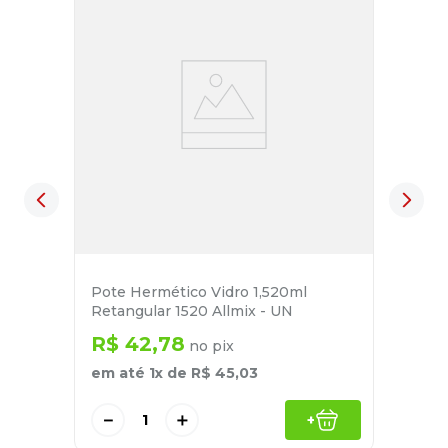
Pote Hermético Vidro 1,520ml
Retangular 1520 Allmix - UN
R$
42
,
78
no pix
em até
1
x de
R$
45
,
03
－
＋
+