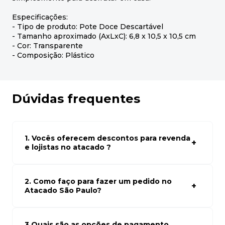
Especificações:
- Tipo de produto: Pote Doce Descartável
- Tamanho aproximado (AxLxC): 6,8 x 10,5 x 10,5 cm
- Cor: Transparente
- Composição: Plástico
Dúvidas frequentes
1. Vocês oferecem descontos para revenda
e lojistas no atacado ?
Sim, temos preços especiais para compras no atacado.
Para ter acessos aos preços faça seus cadastro em
atacado empresas e compre com os melhores preços
2. Como faço para fazer um pedido no
para seu modelo de negócio
Atacado São Paulo?
Para fazer um pedido conosco, basta navegar em nosso
site, selecionar os produtos desejados e adicionar ao
carrinho. Em seguida, siga as instruções para finalizar a
3.Quais são as opções de pagamento