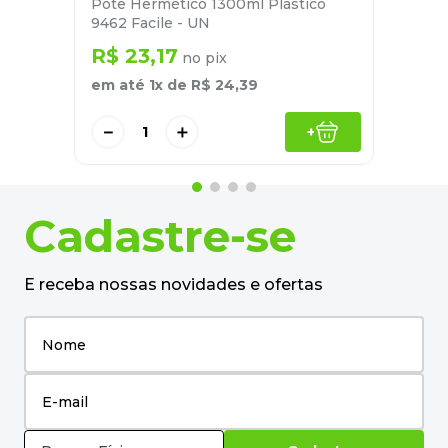
Pote Hermético 1300ml Plástico
9462 Facile - UN
R$
23
,
17
no pix
em até
1
x de
R$
24
,
39
－
＋
+
Cadastre-se
E receba nossas novidades e ofertas