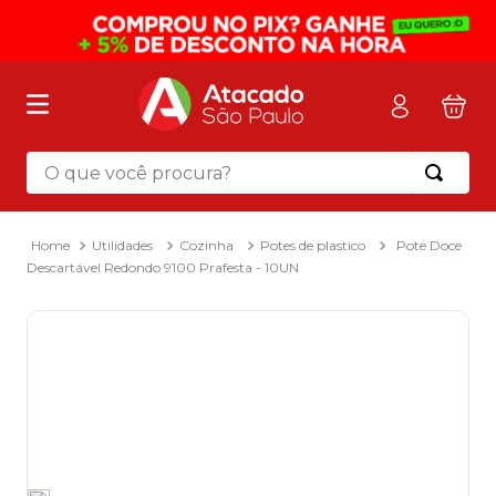
O que você procura?
Termos mais buscados
1
º
mochila
Utilidades
Cozinha
Potes de plastico
Pote Doce
Descartável Redondo 9100 Prafesta - 10UN
2
º
sacola
3
º
mala
4
º
papel toalha
5
º
pasta
6
º
papel higienico
7
º
desinfetante