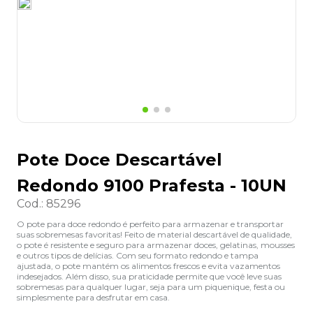
8
º
lapis
9
º
marca texto
10
º
caixa organizadora
Pote Doce Descartável
Redondo 9100 Prafesta - 10UN
Cod.
:
85296
O pote para doce redondo é perfeito para armazenar e transportar
suas sobremesas favoritas! Feito de material descartável de qualidade,
o pote é resistente e seguro para armazenar doces, gelatinas, mousses
e outros tipos de delícias. Com seu formato redondo e tampa
ajustada, o pote mantém os alimentos frescos e evita vazamentos
indesejados. Além disso, sua praticidade permite que você leve suas
sobremesas para qualquer lugar, seja para um piquenique, festa ou
simplesmente para desfrutar em casa.