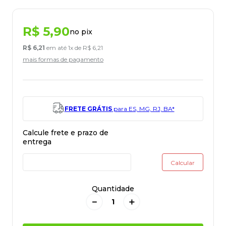
R$
5
,
90
no pix
R$
6
,
21
em até
1
x de
R$
6
,
21
mais formas de pagamento
FRETE GRÁTIS
para ES, MG, RJ, BA*
Quantidade
－
＋