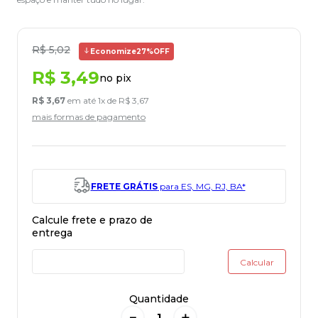
R$
5
,
02
Economize
27%
OFF
R$
3
,
49
no pix
R$
3
,
67
em até
1
x de
R$
3
,
67
mais formas de pagamento
FRETE GRÁTIS
para ES, MG, RJ, BA*
Quantidade
－
＋