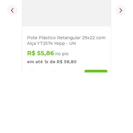
Pote Plástico Retangular 29x22 com
Alça YT2574 Yepp - UN
R$
55
,
86
no pix
em até
1
x de
R$
58
,
80
－
＋
+
Cadastre-se
E receba nossas novidades e ofertas