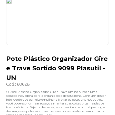
8
º
grampeador
9
º
desinfetante
10
º
marca texto
Pote Plástico Organizador Gire
e Trave Sortido 9099 Plasutil -
UN
Cod.
:
60628
O Pote Plástico Organizador Gire e Trave um no outro é uma
solução inovadora para a organização de seus itens. Com um design
inteligente que permite empilhar e travar os potes uns nos outros,
você pode economizar espaço e manter suas coisas organizadas de
forma eficiente. Seja na despensa, no armário ou em qualquer lugar
da casa, esses potes são uma maneira conveniente de maximizar o
espaço e manter tudo no lugar.