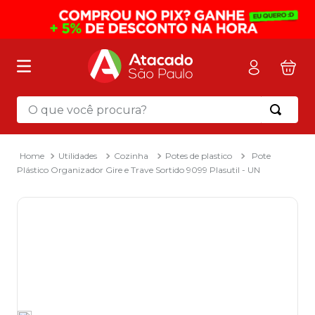
O que você procura?
Termos mais buscados
1
º
mochila
Utilidades
Cozinha
Potes de plastico
Pote
Plástico Organizador Gire e Trave Sortido 9099 Plasutil - UN
2
º
sacola
3
º
papel toalha
4
º
mala
5
º
pasta
6
º
papel higienico
7
º
caixa organizadora