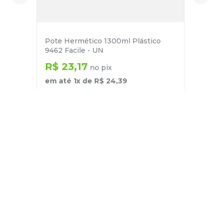
Pote Hermético 1300ml Plástico
9462 Facile - UN
R$
23
,
17
no pix
em até
1
x de
R$
24
,
39
－
＋
+
Cadastre-se
E receba nossas novidades e ofertas