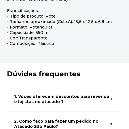
Especificações:
- Tipo de produto: Pote
- Tamanho aproximado (CxLxA): 15,6 x 12,5 x 6,8 cm
- Formato: Retangular
- Capacidade: 550 ml
- Cor: Transparente
- Composição: Plástico
Dúvidas frequentes
1. Vocês oferecem descontos para revenda
e lojistas no atacado ?
Sim, temos preços especiais para compras no atacado.
Para ter acessos aos preços faça seus cadastro em
atacado empresas e compre com os melhores preços
2. Como faço para fazer um pedido no
para seu modelo de negócio
Atacado São Paulo?