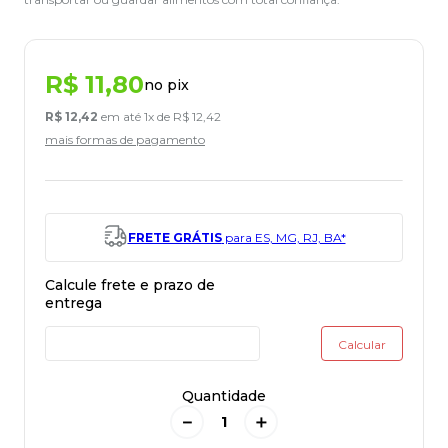
R$
11
,
80
no pix
R$
12
,
42
em até
1
x de
R$
12
,
42
mais formas de pagamento
FRETE GRÁTIS
para ES, MG, RJ, BA*
Quantidade
－
＋