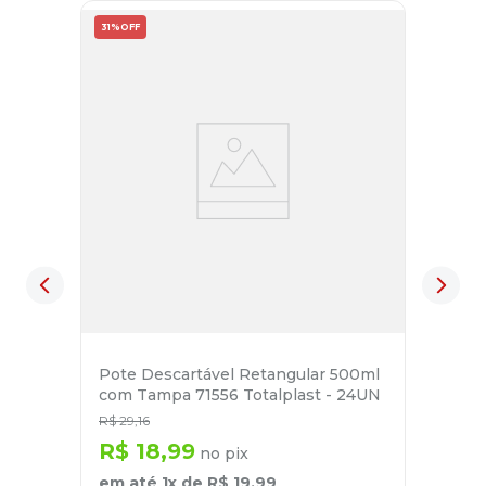
31%
OFF
Pote Descartável Retangular 500ml
com Tampa 71556 Totalplast - 24UN
R$
29
,
16
R$
18
,
99
no pix
em até
1
x de
R$
19
,
99