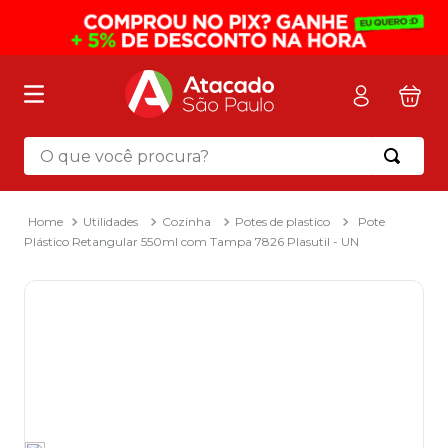
O que você procura?
Termos mais buscados
1
º
mochila
Utilidades
Cozinha
Potes de plastico
Pote
Plástico Retangular 550ml com Tampa 7826 Plasutil - UN
2
º
sacola
3
º
mala
4
º
papel toalha
5
º
pasta
6
º
papel higienico
7
º
lapis