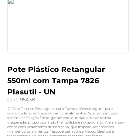
8
º
desinfetante
9
º
marca texto
10
º
cola
Pote Plástico Retangular
550ml com Tampa 7826
Plasutil - UN
Cod.
:
95438
O Pote Plástico Retangular com Tampa oferece segurança e
praticidade no armazenamento de alimentos. Sua tampa possui
sistema de fixação firme, garantindo que não abra de forma
inesperada, proporcionando tranquilidade no uso diário. Além disso,
conta com vedamento de borracha, que impede vazamentos,
mantendo os alimentos frescos e bem conservados. Ideal para
transportar ou guardar alimentos com total confiança.