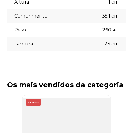
(5% off) cartões de crédito, boleto bancário. Você pode
Altura
1
cm
escolher a opção que melhor se adapte às suas
necessidades no momento do checkout.
Comprimento
35.1
cm
Peso
260
kg
Largura
23
cm
Os mais vendidos da categoria
37%
OFF