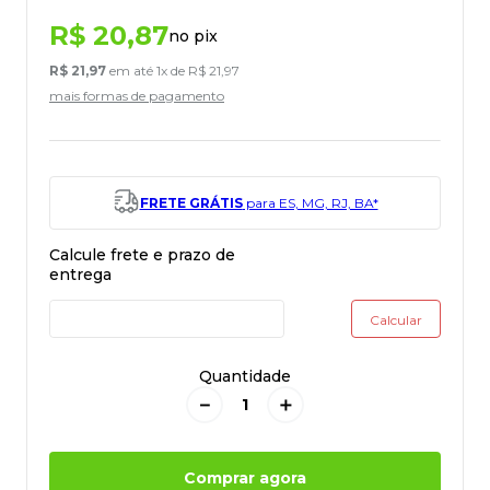
R$
20
,
87
no pix
R$
21
,
97
em até
1
x de
R$
21
,
97
mais formas de pagamento
FRETE GRÁTIS
para ES, MG, RJ, BA*
Quantidade
－
＋
Comprar agora