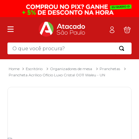
O que você procura?
Termos mais buscados
1
º
mochila
Escritório
Organizadores de mesa
Pranchetas
Prancheta Acrílico Ofício Luxo Cristal 0011 Waleu - UN
2
º
sacola
3
º
mala
4
º
papel toalha
5
º
pasta
6
º
papel higienico
7
º
desinfetante