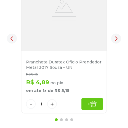
Prancheta Duratex Oficio Prendedor
Metal 3017 Souza - UN
R$
8
,
16
R$
4
,
89
no pix
em até
1
x de
R$
5
,
15
－
＋
+