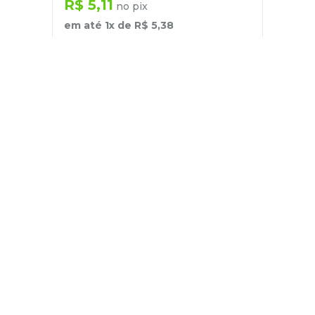
R$
5
,
11
no pix
em até
1
x de
R$
5
,
38
－
＋
+
Cadastre-se
E receba nossas novidades e ofertas
Pessoa Física
Cadastrar