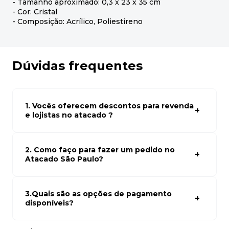
- Tamanho aproximado: 0,3 x 23 x 35 cm
- Cor: Cristal
- Composição: Acrílico, Poliestireno
Dúvidas frequentes
1. Vocês oferecem descontos para revenda
e lojistas no atacado ?
Sim, temos preços especiais para compras no atacado.
Para ter acessos aos preços faça seus cadastro em
atacado empresas e compre com os melhores preços
2. Como faço para fazer um pedido no
para seu modelo de negócio
Atacado São Paulo?
Para fazer um pedido conosco, basta navegar em nosso
site, selecionar os produtos desejados e adicionar ao
carrinho. Em seguida, siga as instruções para finalizar a
3.Quais são as opções de pagamento
compra. Se precisar de ajuda, nossa equipe de suporte
disponíveis?
está à disposição para auxiliá-lo.
Aceitamos diversas formas de pagamento, incluindo pix