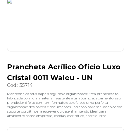
8
º
lapis
9
º
marca texto
10
º
caixa organizadora
Prancheta Acrílico Ofício Luxo
Cristal 0011 Waleu - UN
Cod.
:
35714
Mantenha os seus papais seguros e organizados! Esta prancheta foi
fabricada com um material resistente e um ótimo acabamento, seu
prendedor é feito com um formato que oferece uma perfeita
organização dos papéis e documentos. Indicado para ser usado como
suporte portátil para escrever ou desenhar, sendo ideal para
ambientes como empresas, escolas, escritórios, entre outros.