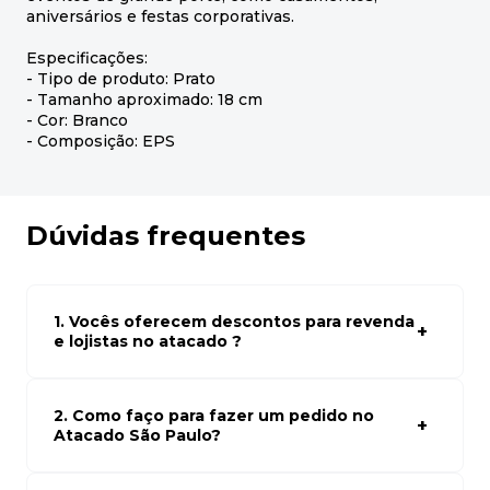
aniversários e festas corporativas.
Especificações:
- Tipo de produto: Prato
- Tamanho aproximado: 18 cm
- Cor: Branco
- Composição: EPS
Dúvidas frequentes
1. Vocês oferecem descontos para revenda
e lojistas no atacado ?
Sim, temos preços especiais para compras no atacado.
Para ter acessos aos preços faça seus cadastro em
atacado empresas e compre com os melhores preços
2. Como faço para fazer um pedido no
para seu modelo de negócio
Atacado São Paulo?
Para fazer um pedido conosco, basta navegar em nosso