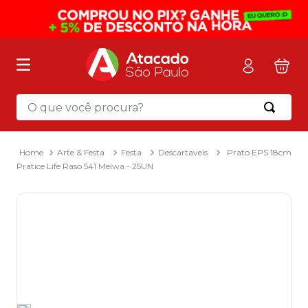
O que você procura?
Termos mais buscados
1
º
mochila
Arte & Festa
Festa
Descartaveis
Prato EPS 18cm
Pratice Life Raso 541 Meiwa - 25UN
2
º
sacola
3
º
mala
4
º
papel toalha
5
º
pasta
6
º
papel higienico
7
º
lapis