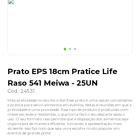
8
º
desinfetante
9
º
marca texto
10
º
cola
Prato EPS 18cm Pratice Life
Raso 541 Meiwa - 25UN
Cod.
:
24531
Mais praticidade no seu dia a dia! Esse prato é uma opção conveniente
e prática para servir alimentos em eventos, festas e reuniões em que a
praticidade é uma prioridade. Esse tipo de produto é produzido com
materiais leves e resistentes, o que torna fácil o seu descarte após o
uso. O seu formato raso permite que a disposição dos alimentos seja
organizada de maneira eficiente, tornando a apresentação mais
atraente. Isso faz com que seja uma escolha muito popular em
eventos de grande porte.