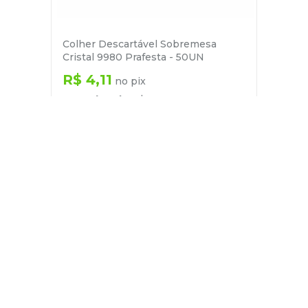
Colher Descartável Sobremesa
Cristal 9980 Prafesta - 50UN
R$
4
,
11
no pix
em até
1
x de
R$
4
,
33
－
＋
+
Cadastre-se
E receba nossas novidades e ofertas