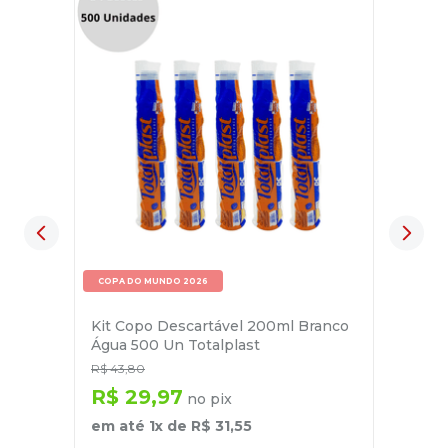
COPA DO MUNDO 2026
Kit Copo Descartável 200ml Branco
Água 500 Un Totalplast
R$
43
,
80
R$
29
,
97
no pix
em até
1
x de
R$
31
,
55