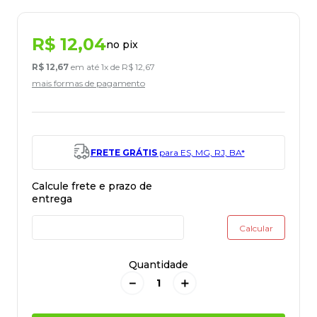
R$
12
,
04
no pix
R$
12
,
67
em até
1
x de
R$
12
,
67
mais formas de pagamento
FRETE GRÁTIS
para ES, MG, RJ, BA*
Quantidade
－
＋