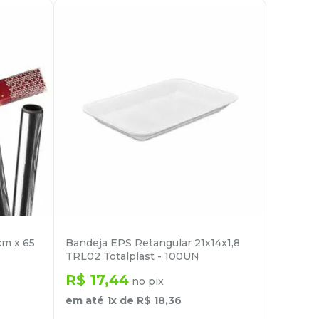
cm x 65
Bandeja EPS Retangular 21x14x1,8
TRL02 Totalplast - 100UN
R$
17
,
44
no pix
em até
1
x de
R$
18
,
36