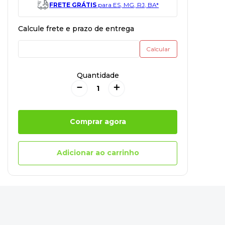
FRETE GRÁTIS
para ES, MG, RJ, BA*
Quantidade
－
＋
Comprar agora
Adicionar ao carrinho