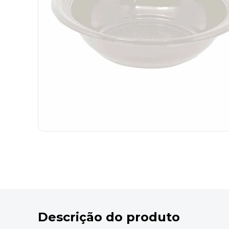
9
º
desinfetante
10
º
marca texto
Descrição do produto