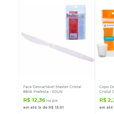
Faca Descartável Master Cristal
Copo De
8846 Prafesta - 50UN
Cristal
R$
12
,
36
R$
2
,
no pix
em até
1
x de
R$
13
,
01
em até