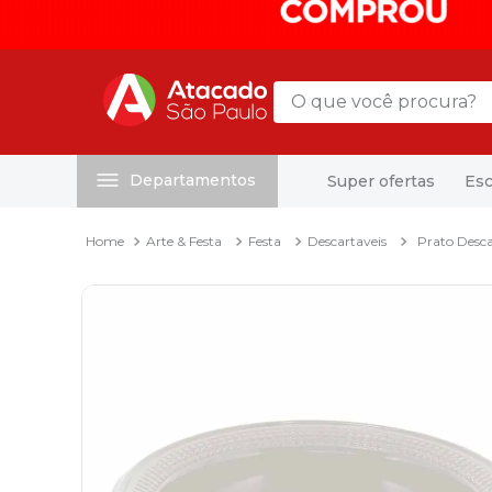
O que você procura?
Departamentos
Super ofertas
Esc
Termos mais buscados
1
º
mochila
Arte & Festa
Festa
Descartaveis
Prato Desca
2
º
sacola
3
º
papel toalha
4
º
mala
5
º
pasta
6
º
papel higienico
7
º
caixa organizadora
8
º
grampeador