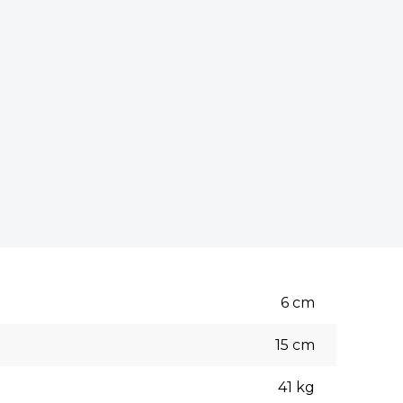
6
cm
15
cm
41
kg