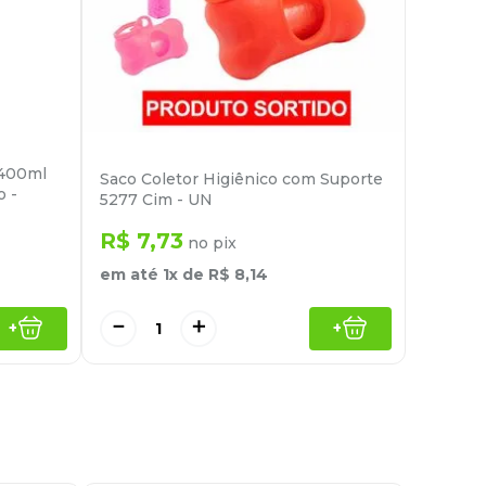
 400ml
Saco Coletor Higiênico com Suporte
o -
5277 Cim - UN
R$
7
,
73
no pix
em até
1
x de
R$
8
,
14
－
＋
+
+