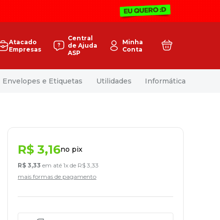
Central
Atacado
Minha
de Ajuda
Empresas
Conta
ASP
Envelopes e Etiquetas
Utilidades
Informática
R$
3
,
16
no pix
R$
3
,
33
em até
1
x de
R$
3
,
33
mais formas de pagamento