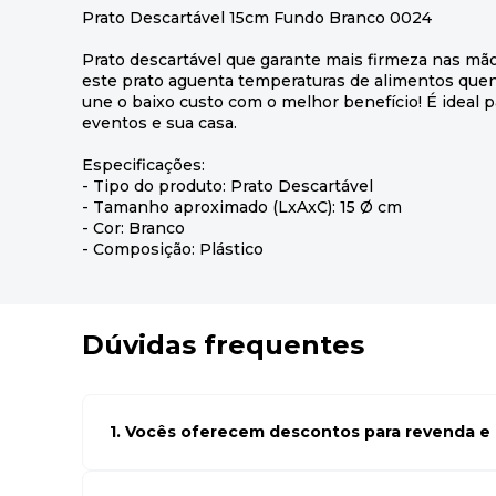
Prato Descartável 15cm Fundo Branco 0024
Prato descartável que garante mais firmeza nas mão
este prato aguenta temperaturas de alimentos quen
une o baixo custo com o melhor benefício! É ideal p
eventos e sua casa.
Especificações:
- Tipo do produto: Prato Descartável
- Tamanho aproximado (LxAxC): 15 Ø cm
- Cor: Branco
- Composição: Plástico
Dúvidas frequentes
1. Vocês oferecem descontos para revenda e l
Sim, temos preços especiais para compras no atacado. Par
seus cadastro em atacado empresas e compre com os me