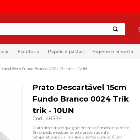
olar
Escritório
Papeis e pastas
Higiene e limpeza
rtável 15cm Fundo Branco 0024 Trik trik - 10UN
Prato Descartável 15cm
Fundo Branco 0024 Trik
trik - 10UN
Cod.
:
48336
Prato descartável que garante mais firmeza nas mãos!
Encorpado e resistente, este prato aguenta
temperaturas de alimentos quentes ou frios. É um