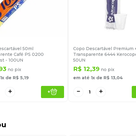
scartável 50ml
Copo Descartável Premium
rente Café PS 0200
Transparente 6444 Kerocop
ast - 100UN
50UN
93
R$
12
,
39
no pix
no pix
1
x de
R$
5
,
19
em até
1
x de
R$
13
,
04
＋
－
＋
+
ou