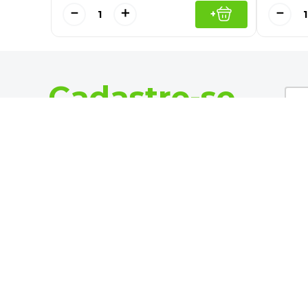
－
＋
－
+
Cadastre-se
E receba nossas novidades e ofertas
Categorias
Todos os departa
Escolar
Escritório
Siga-nos
Papéis e Pastas
Informática