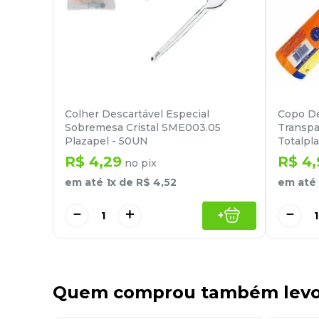
Colher Descartável Especial
Copo De
Sobremesa Cristal SME003.05
Transpa
Plazapel - 50UN
Totalpl
R$
4
,
29
R$
4
,
no pix
em até
1
x de
R$
4
,
52
em até
－
＋
－
+
Quem comprou também lev