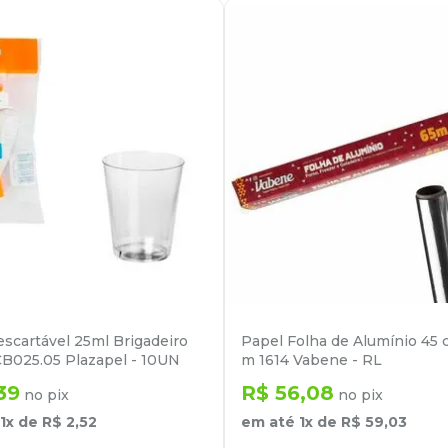
scartável 25ml Brigadeiro
Papel Folha de Alumínio 45 
 CB025.05 Plazapel - 10UN
m 1614 Vabene - RL
39
R$
56
,
08
no pix
no pix
1
x de
R$
2
,
52
em até
1
x de
R$
59
,
03