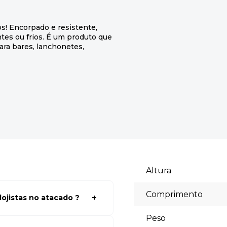
s! Encorpado e resistente,
tes ou frios. É um produto que
ara bares, lanchonetes,
Altura
Comprimento
ojistas no atacado ?
a ter acessos aos preços faça
Peso
lhores preços para seu modelo