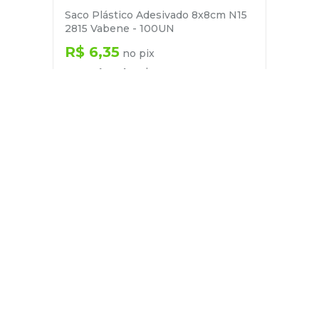
Saco Plástico Adesivado 8x8cm N15
2815 Vabene - 100UN
R$
6
,
35
no pix
em até
1
x de
R$
6
,
68
－
＋
+
Cadastre-se
E receba nossas novidades e ofertas