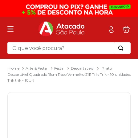
O que você procura?
Termos mais buscados
1
º
mochila
Arte & Festa
Festa
Descartaveis
Prato
Descartável Quadrado 15cm Raso Vermelho 2111 Trik Trik - 10 unidades
2
º
sacola
Trik trik - 10UN
3
º
papel toalha
4
º
mala
5
º
pasta
6
º
papel higienico
7
º
caixa organizadora