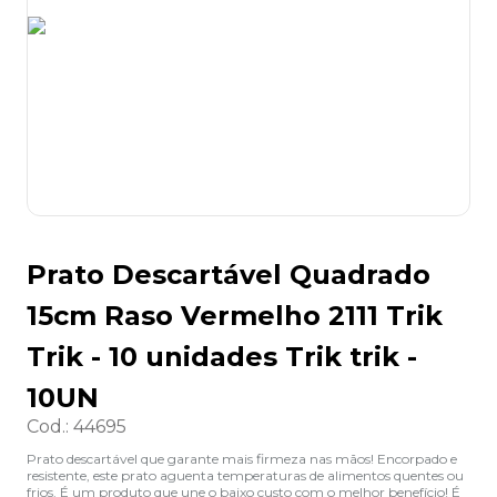
8
º
grampeador
9
º
desinfetante
10
º
marca texto
Prato Descartável Quadrado
15cm Raso Vermelho 2111 Trik
Trik - 10 unidades Trik trik -
10UN
Cod.
:
44695
Prato descartável que garante mais firmeza nas mãos! Encorpado e
resistente, este prato aguenta temperaturas de alimentos quentes ou
frios. É um produto que une o baixo custo com o melhor benefício! É