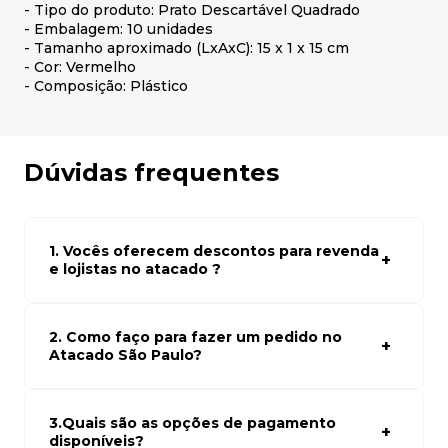
- Tipo do produto: Prato Descartável Quadrado
- Embalagem: 10 unidades
- Tamanho aproximado (LxAxC): 15 x 1 x 15 cm
- Cor: Vermelho
- Composição: Plástico
Dúvidas frequentes
1. Vocês oferecem descontos para revenda
e lojistas no atacado ?
Sim, temos preços especiais para compras no atacado.
Para ter acessos aos preços faça seus cadastro em
atacado empresas e compre com os melhores preços
2. Como faço para fazer um pedido no
para seu modelo de negócio
Atacado São Paulo?
Para fazer um pedido conosco, basta navegar em nosso
site, selecionar os produtos desejados e adicionar ao
carrinho. Em seguida, siga as instruções para finalizar a
3.Quais são as opções de pagamento
compra. Se precisar de ajuda, nossa equipe de suporte
disponíveis?