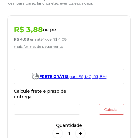
ideal para bares, lanchonetes, eventos e sua casa.
R$
3
,
88
no pix
R$
4
,
08
em até
1
x de
R$
4
,
08
mais formas de pagamento
FRETE GRÁTIS
para ES, MG, RJ, BA*
Quantidade
－
＋