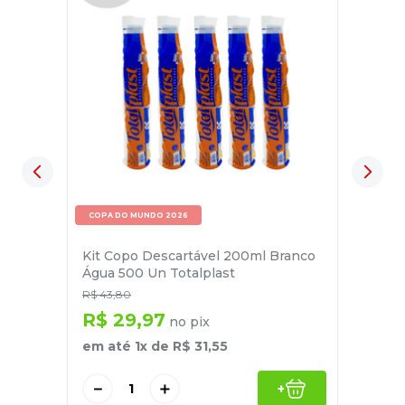
COPA DO MUNDO 2026
Kit Copo Descartável 200ml Branco
Água 500 Un Totalplast
R$
43
,
80
R$
29
,
97
no pix
em até
1
x de
R$
31
,
55
－
＋
+