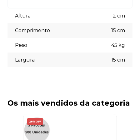
está à disposição para auxiliá-lo.
Aceitamos diversas formas de pagamento, incluindo pix
(5% off) cartões de crédito, boleto bancário. Você pode
Altura
2
cm
escolher a opção que melhor se adapte às suas
necessidades no momento do checkout.
Comprimento
15
cm
Peso
45
kg
Largura
15
cm
Os mais vendidos da categoria
28%
OFF