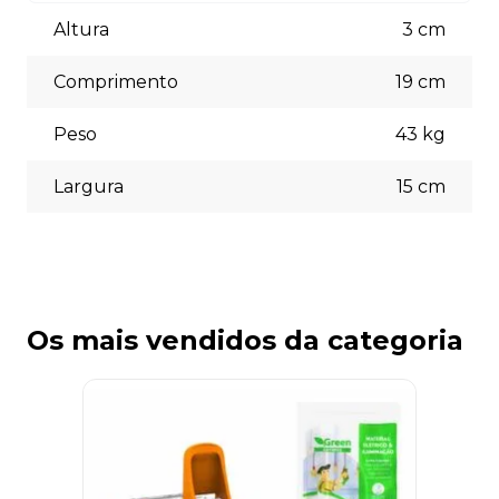
Aceitamos diversas formas de pagamento, incluindo pix
(5% off) cartões de crédito, boleto bancário. Você pode
Altura
3
cm
escolher a opção que melhor se adapte às suas
necessidades no momento do checkout.
Comprimento
19
cm
Peso
43
kg
Largura
15
cm
Os mais vendidos da categoria