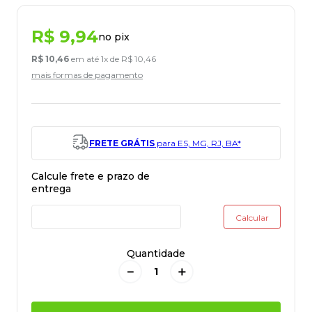
R$
9
,
94
no pix
R$
10
,
46
em até
1
x de
R$
10
,
46
mais formas de pagamento
FRETE GRÁTIS
para ES, MG, RJ, BA*
Quantidade
－
＋