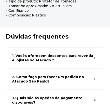
- Tipo de produto: Protetor de Tomadas
- Tamanho aproximado: 3 x 2 x 1,5 cm
- Cor: Branco
- Composição: Plástico
Dúvidas frequentes
1. Vocês oferecem descontos para revenda
e lojistas no atacado ?
Sim, temos preços especiais para compras no atacado.
Para ter acessos aos preços faça seus cadastro em
atacado empresas e compre com os melhores preços
2. Como faço para fazer um pedido no
para seu modelo de negócio
Atacado São Paulo?
Para fazer um pedido conosco, basta navegar em nosso
site, selecionar os produtos desejados e adicionar ao
carrinho. Em seguida, siga as instruções para finalizar a
3.Quais são as opções de pagamento
compra. Se precisar de ajuda, nossa equipe de suporte
disponíveis?
está à disposição para auxiliá-lo.