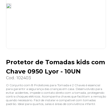
8
º
grampeador
9
º
desinfetante
10
º
marca texto
Protetor de Tomadas kids com
Chave 0950 Lyor - 10UN
Cod.
:
102403
O Conjunto com 8 Protetores para Tomada e 2 Chaves é essencial
para garantir a segurança das crianças em casa. Desenvolvido para
evitar acidentes, impede o contato direto com a tomada, protegendo
contra choques elétricos. Acompanha chaves que facilitam a remoção
quando necessário. Fácil de instalar e compatível com tomadas
padrão. Ideal para quartos, salas e áreas de convivência infantil.