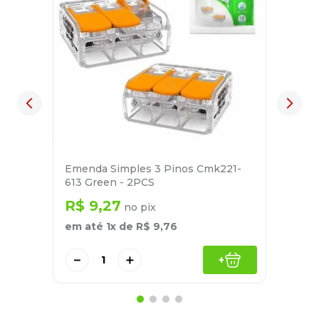
Emenda Simples 3 Pinos Cmk221-
613 Green - 2PCS
R$
9
,
27
no pix
em até
1
x de
R$
9
,
76
－
＋
+