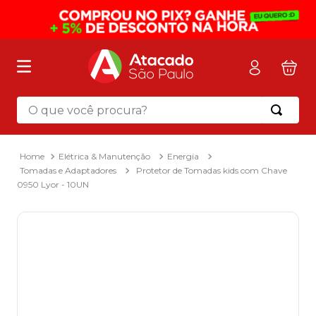
O que você procura?
Termos mais buscados
1
º
mochila
Elétrica & Manutenção
Energia
Tomadas e Adaptadores
Protetor de Tomadas kids com Chave
2
º
sacola
0950 Lyor - 10UN
3
º
papel toalha
4
º
mala
5
º
pasta
6
º
papel higienico
7
º
caixa organizadora