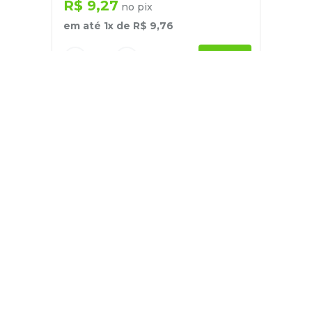
R$
9
,
27
no pix
em até
1
x de
R$
9
,
76
－
＋
+
Cadastre-se
E receba nossas novidades e ofertas
Pessoa Física
Cadastrar