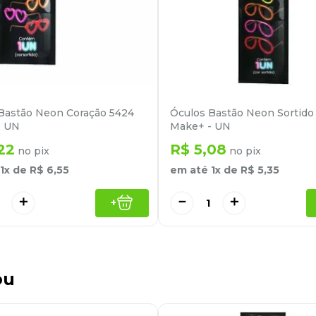
Bastão Neon Coração 5424
Óculos Bastão Neon Sortido
- UN
Make+ - UN
22
R$
5
,
08
no pix
no pix
1
x de
R$
6
,
55
em até
1
x de
R$
5
,
35
＋
－
＋
+
ou