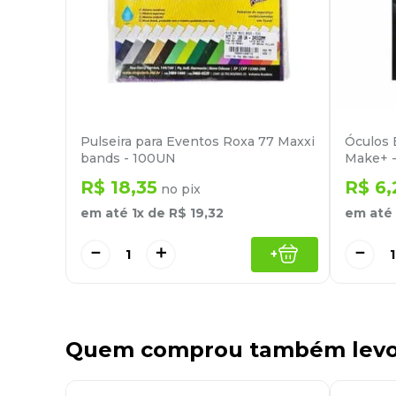
Pulseira para Eventos Roxa 77 Maxxi
Óculos 
bands - 100UN
Make+ 
R$
18
,
35
R$
6
,
no pix
em até
1
x de
R$
19
,
32
em até
－
＋
－
+
Quem comprou também lev