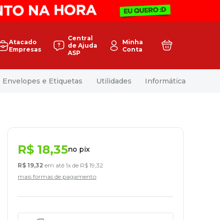
Central
Atacado
Minha
de Ajuda
Empresas
Conta
ASP
Envelopes e Etiquetas
Utilidades
Informática
R$
18
,
35
no pix
R$
19
,
32
em até
1
x de
R$
19
,
32
mais formas de pagamento