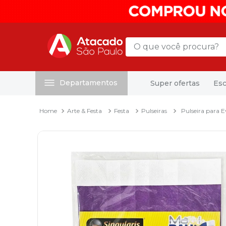
O que você procura?
Departamentos
Super ofertas
Esc
Termos mais buscados
1
º
mochila
Arte & Festa
Festa
Pulseiras
Pulseira para 
2
º
sacola
3
º
papel toalha
4
º
mala
5
º
pasta
6
º
papel higienico
7
º
caixa organizadora
8
º
grampeador