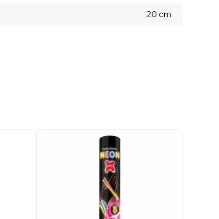
20
cm