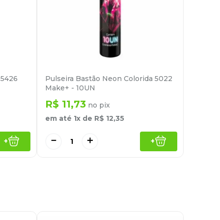
 5426
Pulseira Bastão Neon Colorida 5022
Make+ - 10UN
R$
11
,
73
no pix
em até
1
x de
R$
12
,
35
－
＋
+
+