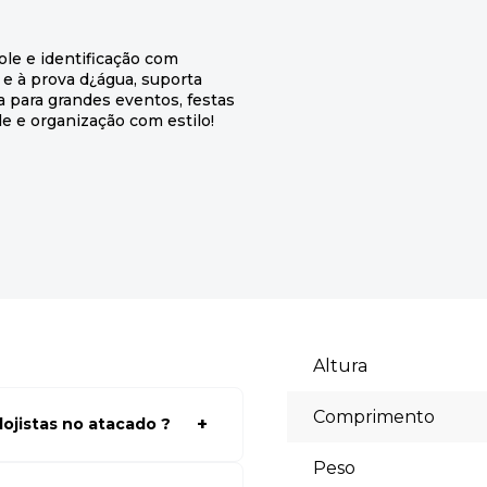
ole e identificação com
 e à prova d¿água, suporta
a para grandes eventos, festas
de e organização com estilo!
Altura
Comprimento
ojistas no atacado ?
a ter acessos aos preços faça
Peso
lhores preços para seu modelo