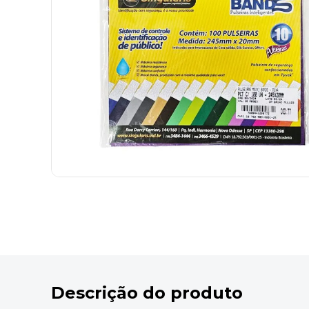
9
º
desinfetante
10
º
marca texto
Descrição do produto