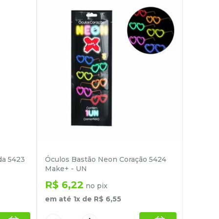
da 5423
Óculos Bastão Neon Coração 5424
Make+ - UN
R$
6
,
22
no pix
em até
1
x de
R$
6
,
55