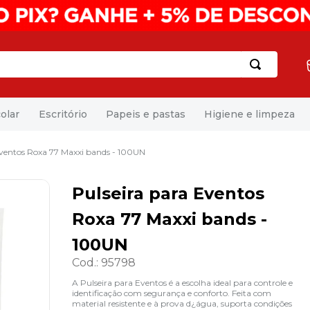
olar
Escritório
Papeis e pastas
Higiene e limpeza
Eventos Roxa 77 Maxxi bands - 100UN
Pulseira para Eventos
Roxa 77 Maxxi bands -
100UN
Cod.
:
95798
A Pulseira para Eventos é a escolha ideal para controle e
identificação com segurança e conforto. Feita com
material resistente e à prova d¿água, suporta condições