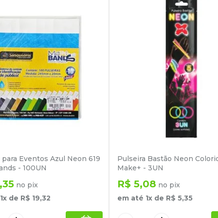
a para Eventos Azul Neon 619
Pulseira Bastão Neon Colori
ands - 100UN
Make+ - 3UN
,
35
R$
5
,
08
no pix
no pix
1
x de
R$
19
,
32
em até
1
x de
R$
5
,
35