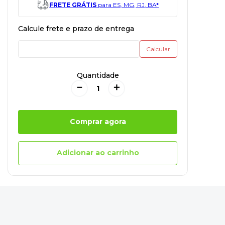
FRETE GRÁTIS
para ES, MG, RJ, BA*
Quantidade
－
＋
Comprar agora
Adicionar ao carrinho