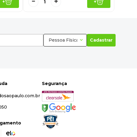
－
＋
+
+
Pessoa Física
Cadastrar
juda
Segurança
dosaopaulo.com.br
5050
agamento