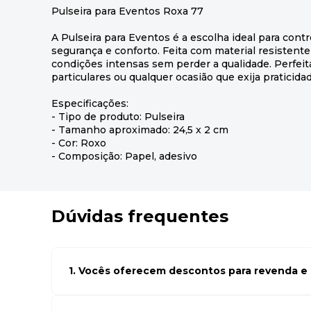
Pulseira para Eventos Roxa 77
A Pulseira para Eventos é a escolha ideal para contr
segurança e conforto. Feita com material resistente
condições intensas sem perder a qualidade. Perfeit
particulares ou qualquer ocasião que exija praticida
Especificações:
- Tipo de produto: Pulseira
- Tamanho aproximado: 24,5 x 2 cm
- Cor: Roxo
- Composição: Papel, adesivo
Dúvidas frequentes
1. Vocês oferecem descontos para revenda e l
Sim, temos preços especiais para compras no atacado. Par
seus cadastro em atacado empresas e compre com os me