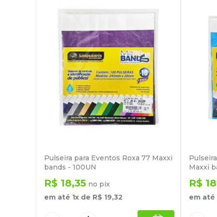
Pulseira para Eventos Roxa 77 Maxxi
Pulseir
bands - 100UN
Maxxi b
R$
18
,
35
R$
18
no pix
em até
1
x de
R$
19
,
32
em até