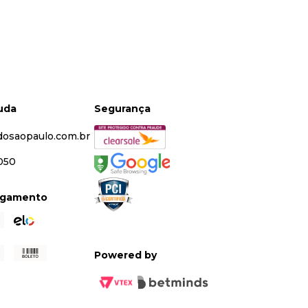
juda
Segurança
dosaopaulo.com.br
5050
agamento
Powered by