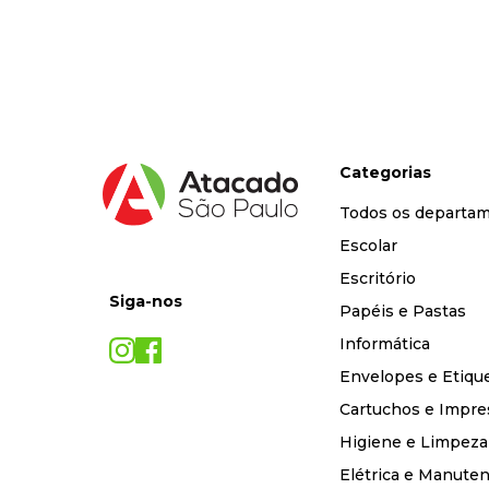
9
º
desinfetante
10
º
marca texto
Categorias
Todos os departa
Escolar
Escritório
Siga-nos
Papéis e Pastas
Informática
Envelopes e Etiqu
Cartuchos e Impre
Higiene e Limpeza
Elétrica e Manute