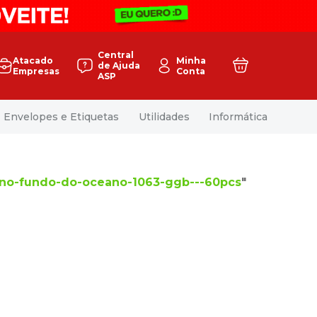
Central
Atacado
Minha
de Ajuda
Empresas
Conta
ASP
Envelopes e Etiquetas
Utilidades
Informática
no-fundo-do-oceano-1063-ggb---60pcs
"