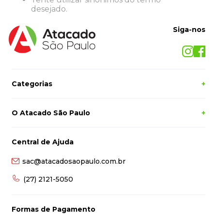
8
º
lapis
desejado.
9
º
marca texto
Siga-nos
10
º
caixa organizadora
Categorias
+
O Atacado São Paulo
+
Central de Ajuda
sac@atacadosaopaulo.com.br
(27) 2121-5050
Formas de Pagamento