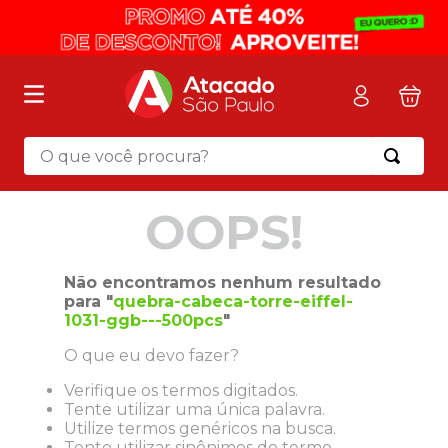
O que você procura?
Termos mais buscados
OOPS!
1
º
mochila
2
º
sacola
Não encontramos nenhum resultado
3
º
mala
para "
quebra-cabeca-torre-eiffel-
1031-ggb---500pcs
"
4
º
papel toalha
O que eu devo fazer?
5
º
pasta
Verifique os termos digitados.
6
º
papel higienico
Tente utilizar uma única palavra.
7
º
desinfetante
Utilize termos genéricos na busca.
Tente utilizar sinônimos do termo