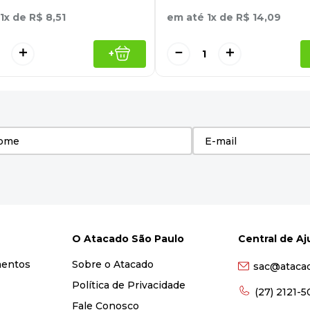
1
x de
R$
8
,
51
em até
1
x de
R$
14
,
09
＋
－
＋
+
O Atacado São Paulo
Central de A
mentos
Sobre o Atacado
sac@ataca
Política de Privacidade
(27) 2121-
Fale Conosco