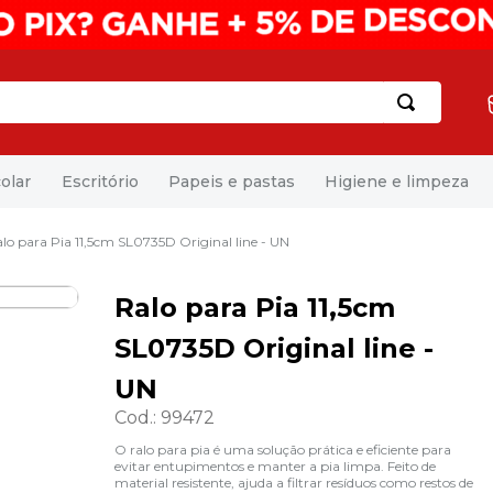
olar
Escritório
Papeis e pastas
Higiene e limpeza
lo para Pia 11,5cm SL0735D Original line - UN
Ralo para Pia 11,5cm
SL0735D Original line -
UN
Cod.
:
99472
O ralo para pia é uma solução prática e eficiente para
evitar entupimentos e manter a pia limpa. Feito de
material resistente, ajuda a filtrar resíduos como restos de