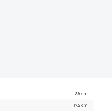
2.5
cm
17.5
cm