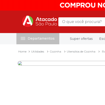
O que você procura?
Departamentos
Super ofertas
Esc
Termos mais buscados
1
º
mochila
Utilidades
Cozinha
Utensilios de Cozinha
Ra
2
º
sacola
3
º
mala
4
º
papel toalha
5
º
pasta
6
º
papel higienico
7
º
desinfetante
8
º
lapis