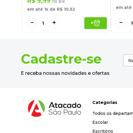
R$
9
,
99
no pix
em até
em até
1
x de
R$
10
,
52
－
－
＋
+
Cadastre-se
E receba nossas novidades e ofertas
Categorias
Todos os departa
Escolar
Escritório