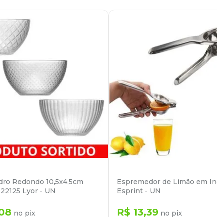
dro Redondo 10,5x4,5cm
Espremedor de Limão em I
222125 Lyor - UN
Esprint - UN
08
R$
13
,
39
no pix
no pix