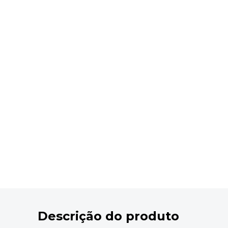
9
º
marca texto
10
º
caixa organizadora
Descrição do produto