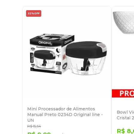
32%
OFF
Mini Processador de Alimentos
Bowl Vi
Manual Preto 0234D Original line -
Cristal 
UN
R$
15
,
54
R$
8
,