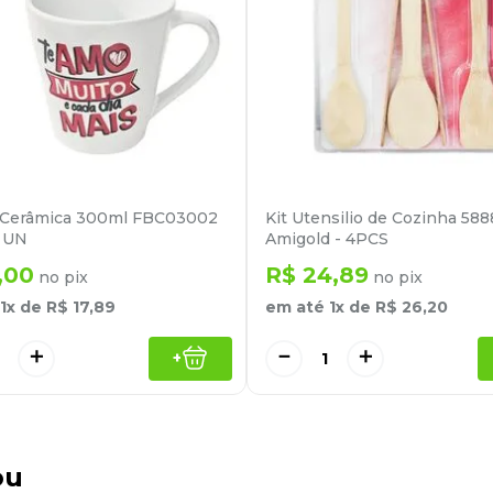
 Cerâmica 300ml FBC03002
Kit Utensilio de Cozinha 588
- UN
Amigold - 4PCS
,
00
R$
24
,
89
no pix
no pix
1
x de
R$
17
,
89
em até
1
x de
R$
26
,
20
＋
－
＋
+
ou