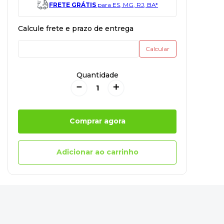
FRETE GRÁTIS
para ES, MG, RJ, BA*
Quantidade
－
＋
Comprar agora
Adicionar ao carrinho