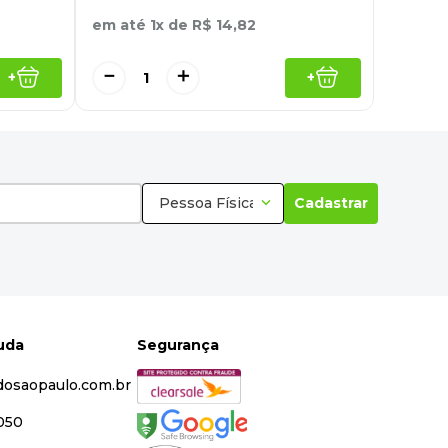
em até
1
x de
R$
14
,
82
－
＋
+
+
Pessoa Física
Cadastrar
juda
Segurança
dosaopaulo.com.br
5050