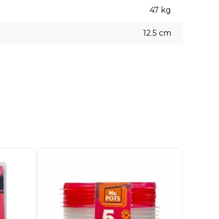
47
kg
12.5
cm