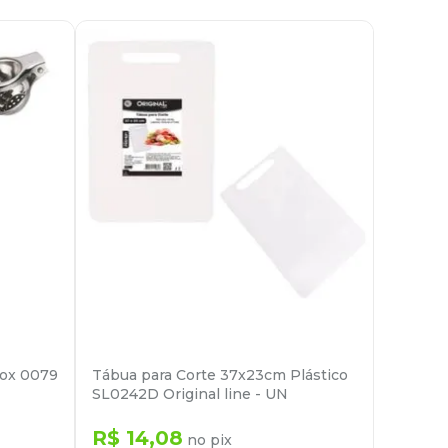
nox 0079
Tábua para Corte 37x23cm Plástico
SL0242D Original line - UN
R$
14
,
08
no pix