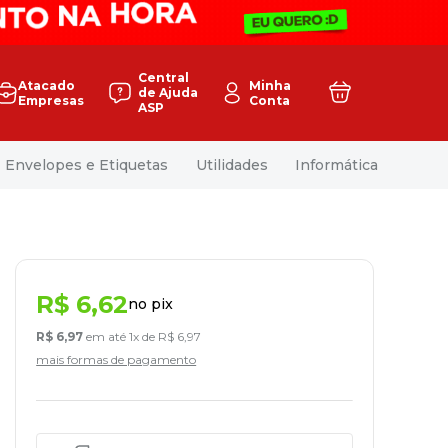
Central
Atacado
Minha
de Ajuda
Empresas
Conta
ASP
Envelopes e Etiquetas
Utilidades
Informática
R$
6
,
62
no pix
R$
6
,
97
em até
1
x de
R$
6
,
97
mais formas de pagamento