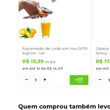
Espremedor de Limão em Inox 0079
Caneca
Esprint - UN
Wincy 
R$
13
,
39
R$
17
no pix
em até
1
x de
R$
14
,
09
em até
－
＋
－
+
Quem comprou também lev