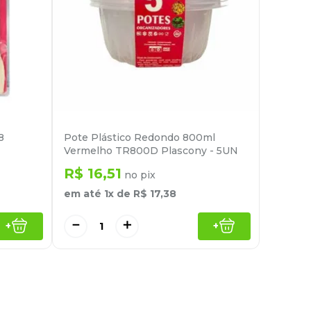
8
Pote Plástico Redondo 800ml
Vermelho TR800D Plascony - 5UN
R$
16
,
51
no pix
em até
1
x de
R$
17
,
38
－
＋
+
+