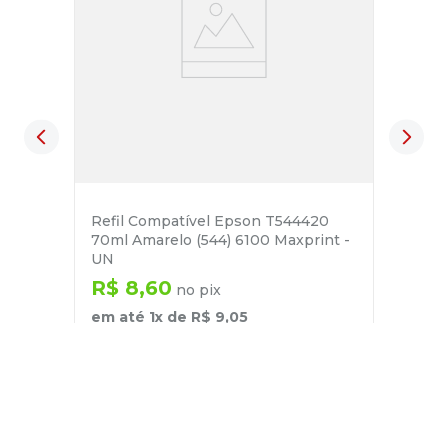
Refil Compatível Epson T544420
70ml Amarelo (544) 6100 Maxprint -
UN
R$
8
,
60
no pix
em até
1
x de
R$
9
,
05
－
＋
+