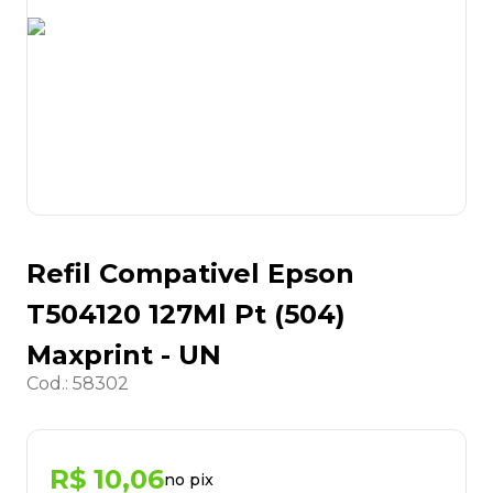
8
º
lapis
9
º
marca texto
10
º
cola
Refil Compativel Epson
T504120 127Ml Pt (504)
Maxprint - UN
Cod.
:
58302
R$
10
,
06
no pix