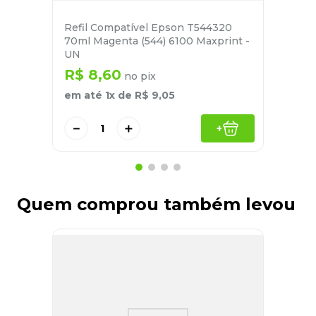
Refil Compatível Epson T544320
70ml Magenta (544) 6100 Maxprint -
UN
R$
8
,
60
no pix
em até
1
x de
R$
9
,
05
－
＋
+
Quem comprou também levou