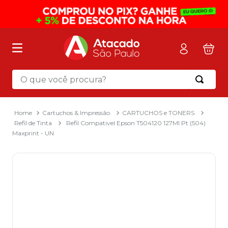
O que você procura?
Termos mais buscados
1
º
mochila
Cartuchos & Impressão
CARTUCHOS e TONERS
Refil de Tinta
Refil Compativel Epson T504120 127Ml Pt (504)
2
º
sacola
Maxprint - UN
3
º
mala
4
º
papel toalha
5
º
pasta
6
º
papel higienico
7
º
desinfetante