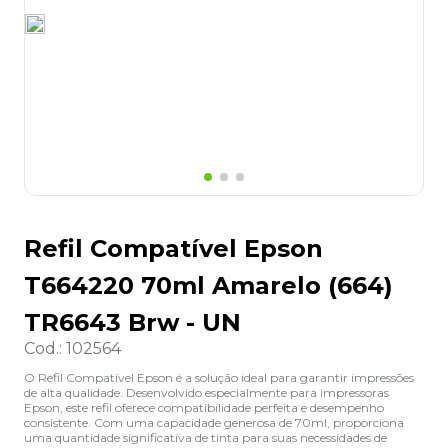
8
º
grampeador
9
º
desinfetante
10
º
marca texto
Refil Compatível Epson
T664220 70ml Amarelo (664)
TR6643 Brw - UN
Cod.
:
102564
O Refil Compatível Epson é a solução ideal para garantir impressões
de alta qualidade. Desenvolvido especialmente para impressoras
Epson, este refil oferece compatibilidade perfeita e desempenho
consistente. Com uma capacidade generosa de 70ml, proporciona
uma quantidade significativa de tinta para suas necessidades de