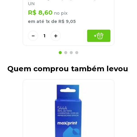
UN
R$
8
,
60
no pix
em até
1
x de
R$
9
,
05
－
＋
+
Quem comprou também levou