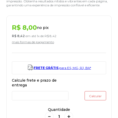
impressão. Obtenha resultados nítidos e vibrantes em cada página,
garantindo uma experiência de impressão confiável e eficiente.
R$
8
,
00
no pix
R$
8
,
42
em até
1
x de
R$
8
,
42
mais formas de pagamento
FRETE GRÁTIS
para ES, MG, RJ, BA*
Quantidade
－
＋