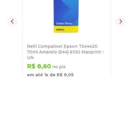
Refil Compatível Epson T544420
70ml Amarelo (544) 6100 Maxprint -
UN
R$
8
,
60
no pix
em até
1
x de
R$
9
,
05
－
＋
+
Cadastre-se