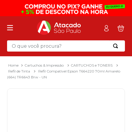
O que você procura?
Termos mais buscados
1
º
mochila
Cartuchos & Impressão
CARTUCHOS e TONERS
Refil de Tinta
Refil Compatível Epson T664220 70ml Amarelo
2
º
sacola
(664) TR6643 Brw - UN
3
º
papel toalha
4
º
mala
5
º
pasta
6
º
papel higienico
7
º
caixa organizadora