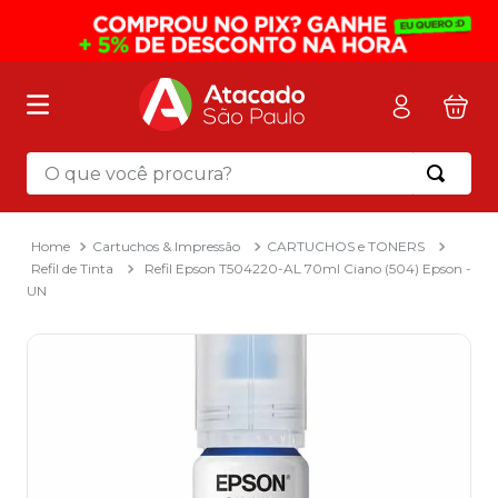
O que você procura?
Termos mais buscados
1
º
mochila
Cartuchos & Impressão
CARTUCHOS e TONERS
Refil de Tinta
Refil Epson T504220-AL 70ml Ciano (504) Epson -
2
º
sacola
UN
3
º
mala
4
º
papel toalha
5
º
pasta
6
º
papel higienico
7
º
desinfetante