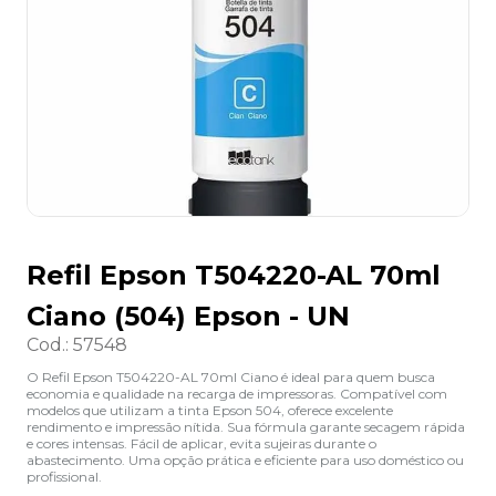
8
º
lapis
9
º
marca texto
10
º
caixa organizadora
Refil Epson T504220-AL 70ml
Ciano (504) Epson - UN
Cod.
:
57548
O Refil Epson T504220-AL 70ml Ciano é ideal para quem busca
economia e qualidade na recarga de impressoras. Compatível com
modelos que utilizam a tinta Epson 504, oferece excelente
rendimento e impressão nítida. Sua fórmula garante secagem rápida
e cores intensas. Fácil de aplicar, evita sujeiras durante o
abastecimento. Uma opção prática e eficiente para uso doméstico ou
profissional.