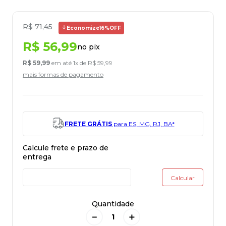
R$
71
,
45
Economize
16%
OFF
R$
56
,
99
no pix
R$
59
,
99
em até
1
x de
R$
59
,
99
mais formas de pagamento
FRETE GRÁTIS
para ES, MG, RJ, BA*
Quantidade
－
＋