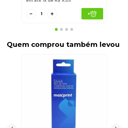
em até
1
x de
R$
9
,
05
－
＋
+
Quem comprou também levou