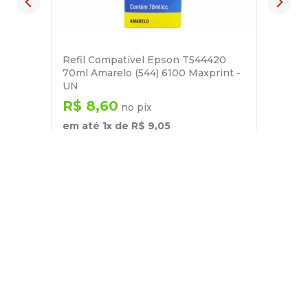
Refil Compatível Epson T544420
70ml Amarelo (544) 6100 Maxprint -
UN
R$
8
,
60
no pix
em até
1
x de
R$
9
,
05
－
＋
+
Cadastre-se
E receba nossas novidades e ofertas