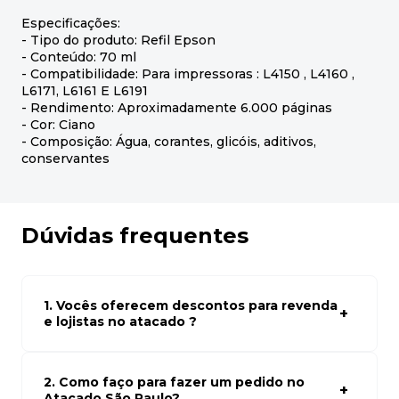
Especificações:
- Tipo do produto: Refil Epson
- Conteúdo: 70 ml
- Compatibilidade: Para impressoras : L4150 , L4160 ,
L6171, L6161 E L6191
- Rendimento: Aproximadamente 6.000 páginas
- Cor: Ciano
- Composição: Água, corantes, glicóis, aditivos,
conservantes
Dúvidas frequentes
1. Vocês oferecem descontos para revenda
e lojistas no atacado ?
Sim, temos preços especiais para compras no atacado.
Para ter acessos aos preços faça seus cadastro em
atacado empresas e compre com os melhores preços
2. Como faço para fazer um pedido no
para seu modelo de negócio
Atacado São Paulo?