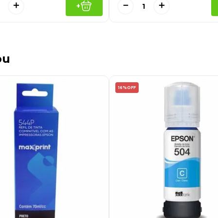
＋
－
＋
+
ou
16%
OFF