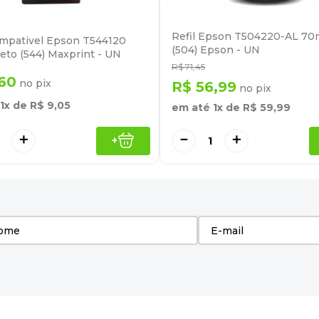
Refil Epson T504220-AL 70
ompativel Epson T544120
(504) Epson - UN
eto (544) Maxprint - UN
R$
71
,
45
60
no pix
R$
56
,
99
no pix
1
x de
R$
9
,
05
em até
1
x de
R$
59
,
99
＋
－
＋
+