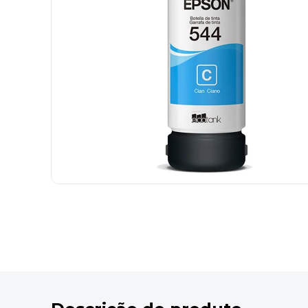
9
º
marca texto
10
º
lapis