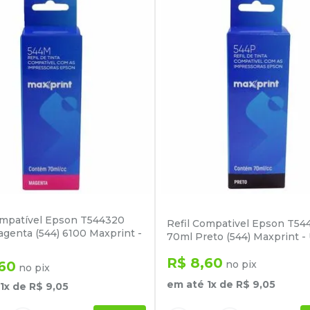
ompatível Epson T544320
Refil Compativel Epson T54
genta (544) 6100 Maxprint -
70ml Preto (544) Maxprint -
R$
8
,
60
60
no pix
no pix
em até
1
x de
R$
9
,
05
1
x de
R$
9
,
05