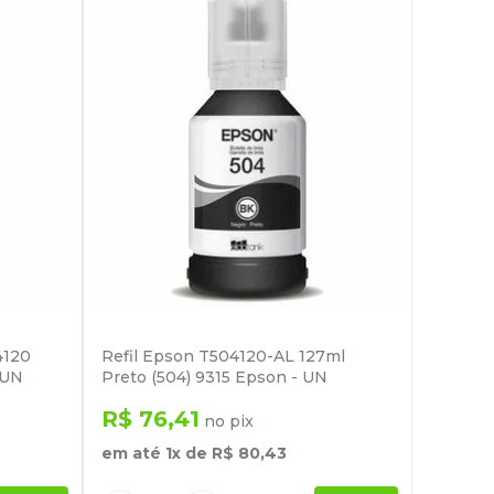
4120
Refil Epson T504120-AL 127ml
 UN
Preto (504) 9315 Epson - UN
R$
76
,
41
no pix
em até
1
x de
R$
80
,
43