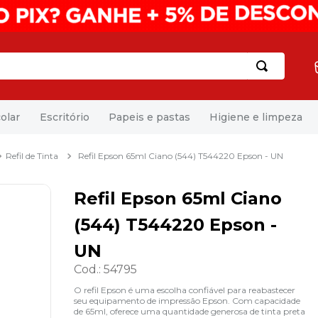
olar
Escritório
Papeis e pastas
Higiene e limpeza
Refil de Tinta
Refil Epson 65ml Ciano (544) T544220 Epson - UN
Refil Epson 65ml Ciano
(544) T544220 Epson -
UN
Cod.
:
54795
O refil Epson é uma escolha confiável para reabastecer
seu equipamento de impressão Epson. Com capacidade
de 65ml, oferece uma quantidade generosa de tinta preta