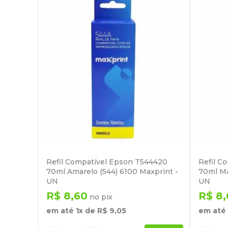
Refil Compatível Epson T544420
Refil C
70ml Amarelo (544) 6100 Maxprint -
70ml Ma
UN
UN
R$
8
,
60
R$
8
,
no pix
em até
1
x de
R$
9
,
05
em até