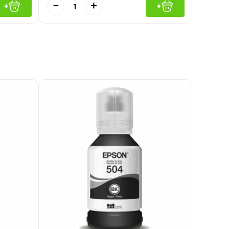
－
＋
+
+