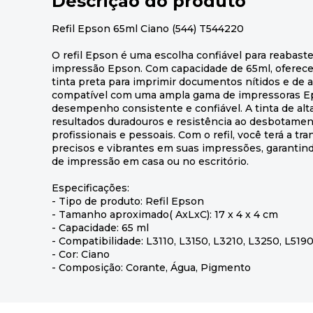
Descrição do produto
Refil Epson 65ml Ciano (544) T544220
O refil Epson é uma escolha confiável para reabas
impressão Epson. Com capacidade de 65ml, oferec
tinta preta para imprimir documentos nítidos e de alt
compatível com uma ampla gama de impressoras E
desempenho consistente e confiável. A tinta de al
resultados duradouros e resistência ao desbotamen
profissionais e pessoais. Com o refil, você terá a tr
precisos e vibrantes em suas impressões, garantin
de impressão em casa ou no escritório.
Especificações:
- Tipo de produto: Refil Epson
- Tamanho aproximado( AxLxC): 17 x 4 x 4 cm
- Capacidade: 65 ml
- Compatibilidade: L3110, L3150, L3210, L3250, L519
- Cor: Ciano
- Composição: Corante, Água, Pigmento