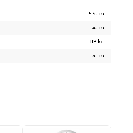
15.5
cm
4
cm
118
kg
4
cm