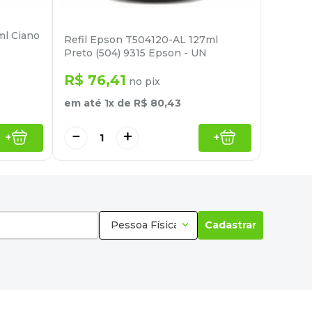
ml Ciano
Refil Epson T504120-AL 127ml
Preto (504) 9315 Epson - UN
R$
76
,
41
no pix
em até
1
x de
R$
80
,
43
－
＋
+
+
Pessoa Física
Cadastrar