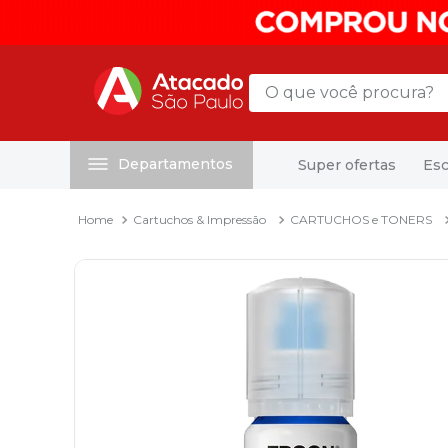
O que você procura?
Departamentos
Super ofertas
Esc
Termos mais buscados
1
º
mochila
Cartuchos & Impressão
CARTUCHOS e TONERS
2
º
sacola
3
º
papel toalha
4
º
pasta
5
º
mala
6
º
papel higienico
7
º
caixa organizadora
8
º
grampeador