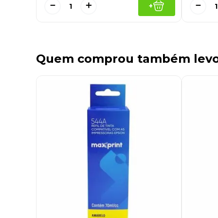
－
＋
－
+
Quem comprou também lev