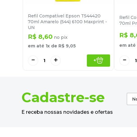
Refil Compatível Epson T544420
Refil C
70ml Amarelo (544) 6100 Maxprint -
70ml Pr
UN
R$
8
,
R$
8
,
60
no pix
em até
em até
1
x de
R$
9
,
05
－
＋
－
+
Cadastre-se
E receba nossas novidades e ofertas