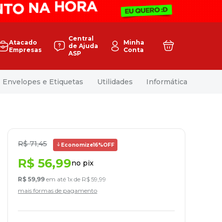
Central
Atacado
Minha
de Ajuda
Empresas
Conta
ASP
Envelopes e Etiquetas
Utilidades
Informática
R$
71
,
45
Economize
16%
OFF
R$
56
,
99
no pix
R$
59
,
99
em até
1
x de
R$
59
,
99
mais formas de pagamento