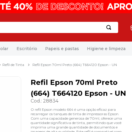
olar
Escritório
Papeis e pastas
Higiene e limpeza
Refil de Tinta
Refil Epson 70ml Preto (664) T664120 Epson - UN
Refil Epson 70ml Preto
(664) T664120 Epson - UN
Cod.
:
28834
O refil Epson modelo 664 é uma opção eficaz para
recarregar os tanques de tinta de impressoras Epson.
Com uma capacidade generosa de 70ml, oferece uma
quantidade significativa de tinta, permitindo que você
imprima uma grande quantidade de documentos e
imagens de alta qualidade. Este refil é compatível com