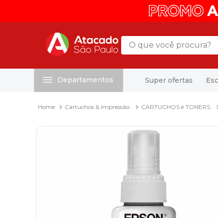
O que você procura?
Departamentos
Super ofertas
Esc
Termos mais buscados
1
º
mochila
Cartuchos & Impressão
CARTUCHOS e TONERS
2
º
sacola
3
º
papel toalha
4
º
mala
5
º
pasta
6
º
papel higienico
7
º
caixa organizadora
8
º
grampeador