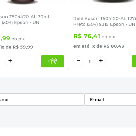
pson T504420-AL 70ml
Refil Epson T504120-AL 127
 (504) Epson - UN
Preto (504) 9315 Epson - UN
R$
76
,
41
no pix
6
,
99
no pix
em até
1
x de
R$
80
,
43
1
x de
R$
59
,
99
－
＋
＋
+