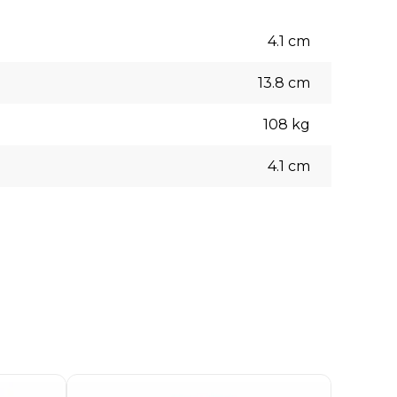
4.1
cm
13.8
cm
108
kg
4.1
cm