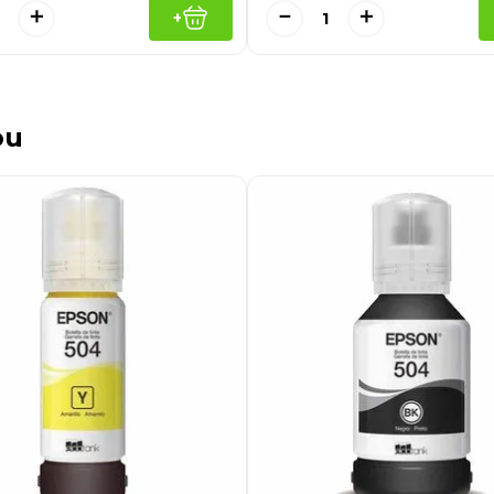
＋
－
＋
+
ou