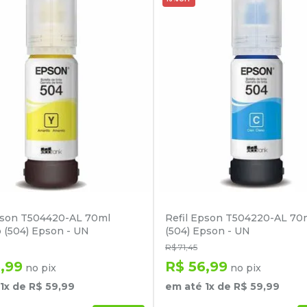
pson T504420-AL 70ml
Refil Epson T504220-AL 70
 (504) Epson - UN
(504) Epson - UN
R$
71
,
45
6
,
99
R$
56
,
99
no pix
no pix
1
x de
R$
59
,
99
em até
1
x de
R$
59
,
99