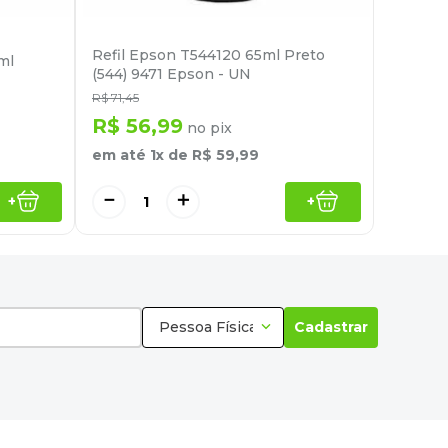
Refil Epson T544120 65ml Preto
ml
(544) 9471 Epson - UN
R$
71
,
45
R$
56
,
99
no pix
em até
1
x de
R$
59
,
99
－
＋
+
+
Pessoa Física
Cadastrar