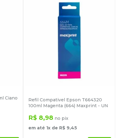
ml Ciano
Refil Compativel Epson T664320
100ml Magenta (664) Maxprint - UN
R$
8
,
98
no pix
em até
1
x de
R$
9
,
45