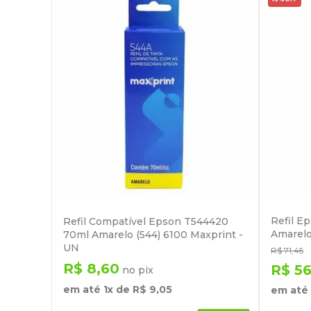
Refil E
Refil Compatível Epson T544420
Amarelo
70ml Amarelo (544) 6100 Maxprint -
UN
R$
71
,
45
R$
8
,
60
R$
5
no pix
em até
1
x de
R$
9
,
05
em até