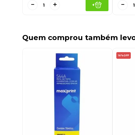
－
＋
－
+
Quem comprou também lev
16%
OFF