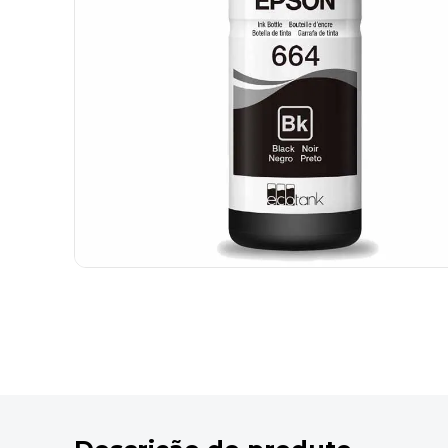
9
º
desinfetante
10
º
marca texto