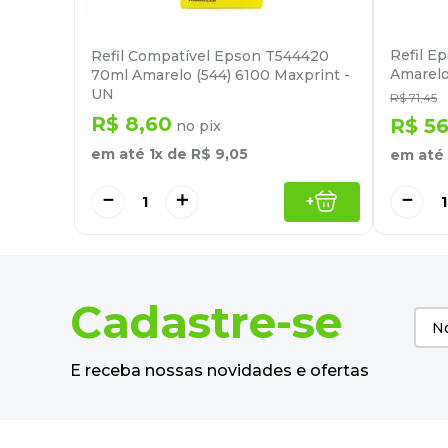
Refil E
Refil Compatível Epson T544420
Amarelo
70ml Amarelo (544) 6100 Maxprint -
UN
R$
71
,
45
R$
8
,
60
R$
5
no pix
em até
1
x de
R$
9
,
05
em até
－
＋
－
+
Cadastre-se
E receba nossas novidades e ofertas