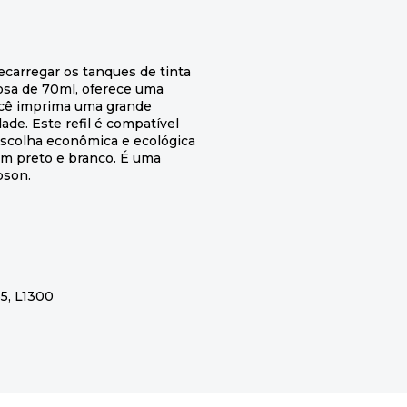
ecarregar os tanques de tinta
sa de 70ml, oferece uma
você imprima uma grande
de. Este refil é compatível
escolha econômica e ecológica
em preto e branco. É uma
pson.
55, L1300