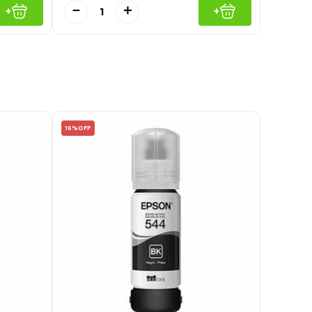
－
＋
+
+
16%
OFF