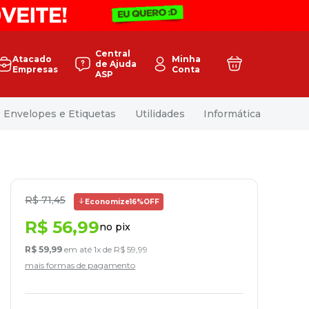
Central
Atacado
Minha
de Ajuda
Empresas
Conta
ASP
Envelopes e Etiquetas
Utilidades
Informática
R$
71
,
45
Economize
16%
OFF
R$
56
,
99
no pix
R$
59
,
99
em até
1
x de
R$
59
,
99
mais formas de pagamento