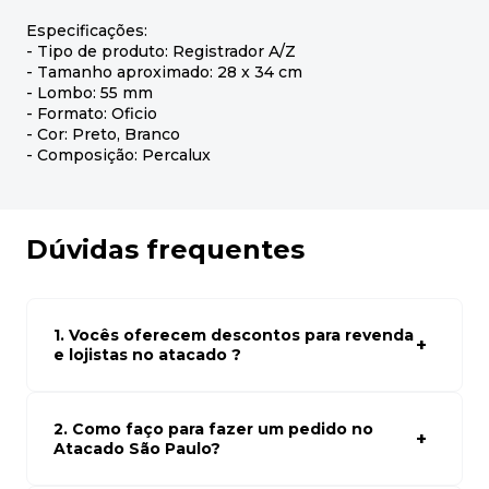
Especificações:
- Tipo de produto: Registrador A/Z
- Tamanho aproximado: 28 x 34 cm
- Lombo: 55 mm
- Formato: Oficio
- Cor: Preto, Branco
- Composição: Percalux
Dúvidas frequentes
1. Vocês oferecem descontos para revenda
e lojistas no atacado ?
Sim, temos preços especiais para compras no atacado.
Para ter acessos aos preços faça seus cadastro em
atacado empresas e compre com os melhores preços
2. Como faço para fazer um pedido no
para seu modelo de negócio
Atacado São Paulo?
Para fazer um pedido conosco, basta navegar em nosso