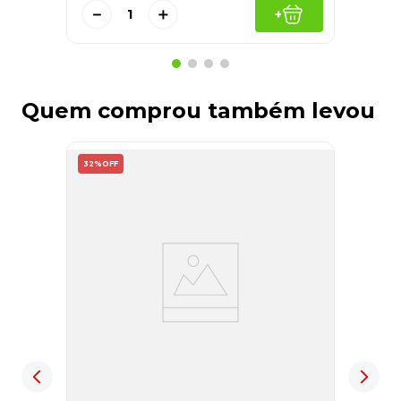
－
＋
+
Quem comprou também levou
32%
OFF