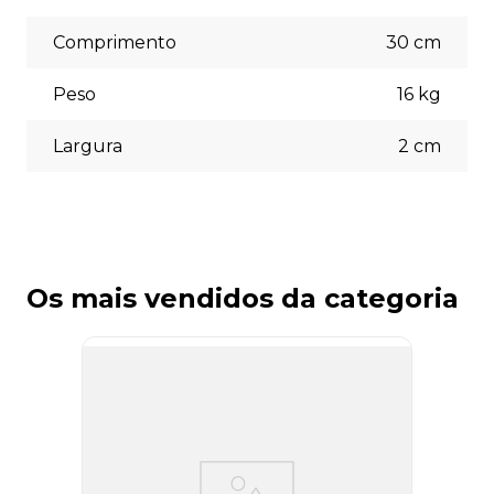
escolher a opção que melhor se adapte às suas
necessidades no momento do checkout.
Comprimento
30
cm
Peso
16
kg
Largura
2
cm
Os mais vendidos da categoria