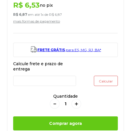
R$
6
,
53
no pix
R$
6
,
87
em até
1
x de
R$
6
,
87
mais formas de pagamento
FRETE GRÁTIS
para ES, MG, RJ, BA*
Quantidade
－
＋
Comprar agora