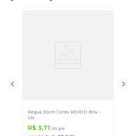
Régua 30cm Cores RE0031 Brw -
UN
R$
3
,
71
no pix