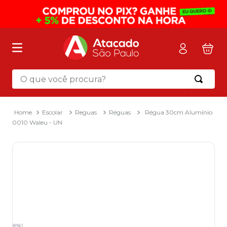
O que você procura?
Termos mais buscados
1
º
mochila
Escolar
Reguas
Réguas
Régua 30cm Alumínio
0010 Waleu - UN
2
º
sacola
3
º
mala
4
º
papel toalha
5
º
pasta
6
º
papel higienico
7
º
lapis