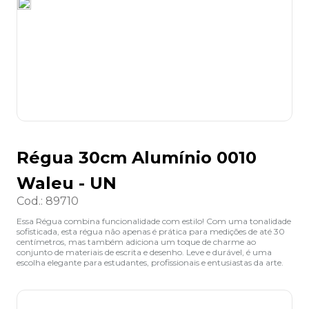
8
º
desinfetante
9
º
marca texto
10
º
cola
Régua 30cm Alumínio 0010
Waleu - UN
Cod.
:
89710
Essa Régua combina funcionalidade com estilo! Com uma tonalidade
sofisticada, esta régua não apenas é prática para medições de até 30
centímetros, mas também adiciona um toque de charme ao
conjunto de materiais de escrita e desenho. Leve e durável, é uma
escolha elegante para estudantes, profissionais e entusiastas da arte.