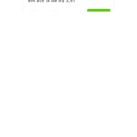
em até
1
x de
R$
3
,
91
－
＋
+
Cadastre-se
E receba nossas novidades e ofertas
Pessoa Física
Cadastrar