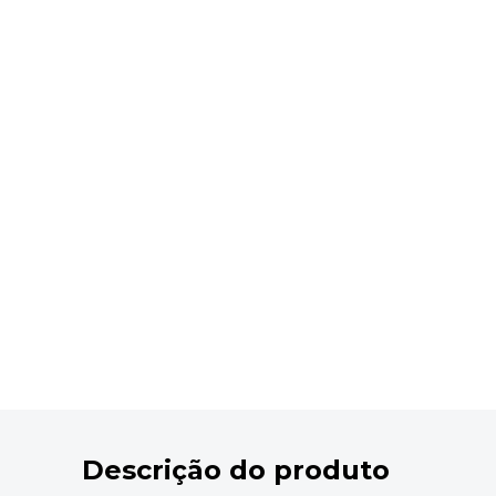
9
º
desinfetante
10
º
marca texto
Descrição do produto