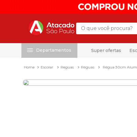
O que você procura?
Departamentos
Super ofertas
Esc
Termos mais buscados
1
º
mochila
Escolar
Reguas
Réguas
Régua 30cm Alumíni
2
º
sacola
3
º
papel toalha
4
º
mala
5
º
pasta
6
º
papel higienico
7
º
caixa organizadora
8
º
grampeador