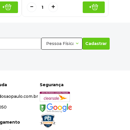
－
＋
+
+
Pessoa Física
Cadastrar
juda
Segurança
dosaopaulo.com.br
5050
agamento