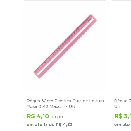
Régua 30cm Plástica Guia de Leitura
Régua 3
Rosa 0142 Maxcril - UN
UN
R$
4
,
10
R$
3
,
no pix
em até
1
x de
R$
4
,
32
em até