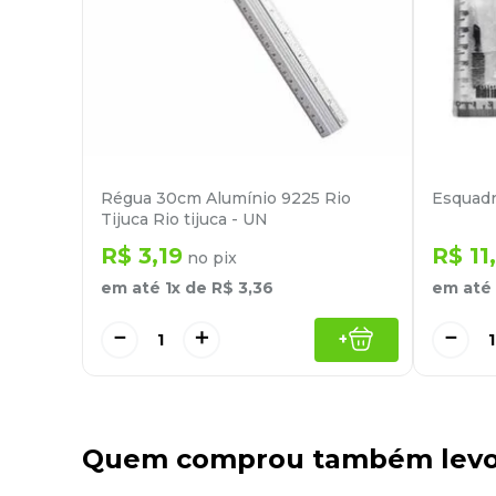
Régua 30cm Alumínio 9225 Rio
Esquadr
Tijuca Rio tijuca - UN
R$
3
,
19
R$
11
,
no pix
em até
1
x de
R$
3
,
36
em até
－
＋
－
+
Quem comprou também lev