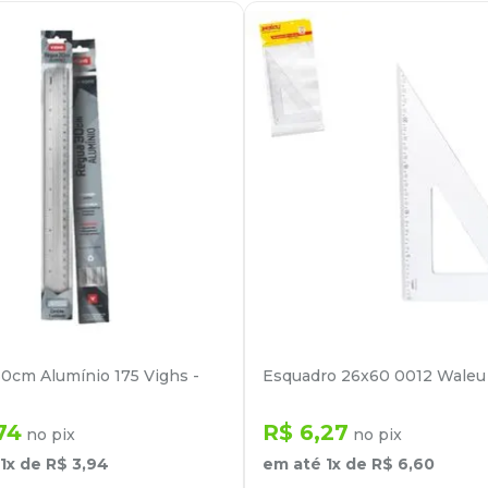
0cm Alumínio 175 Vighs -
Esquadro 26x60 0012 Waleu
74
R$
6
,
27
no pix
no pix
1
x de
R$
3
,
94
em até
1
x de
R$
6
,
60