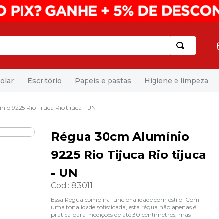
olar
Escritório
Papeis e pastas
Higiene e limpeza
o 9225 Rio Tijuca Rio tijuca - UN
Régua 30cm Alumínio
9225 Rio Tijuca Rio tijuca
- UN
Cod.
:
83011
Essa Régua combina funcionalidade com estilo! Com
uma tonalidade sofisticada, esta régua não apenas é
prática para medições de até 30 centímetros, mas