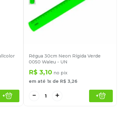
llcolor
Régua 30cm Neon Rígida Verde
0050 Waleu - UN
R$
3
,
10
no pix
em até
1
x de
R$
3
,
26
－
＋
+
+