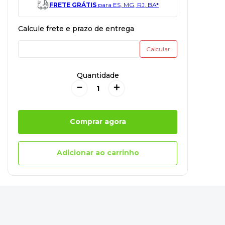
FRETE GRÁTIS
para ES, MG, RJ, BA*
Quantidade
－
＋
Comprar agora
Adicionar ao carrinho