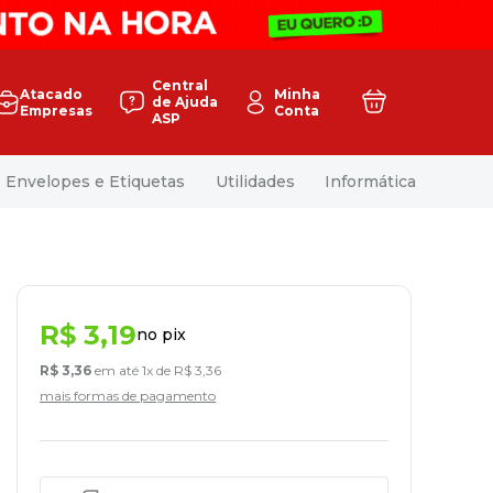
Central
Atacado
Minha
de Ajuda
Empresas
Conta
ASP
Envelopes e Etiquetas
Utilidades
Informática
R$
3
,
19
no pix
R$
3
,
36
em até
1
x de
R$
3
,
36
mais formas de pagamento