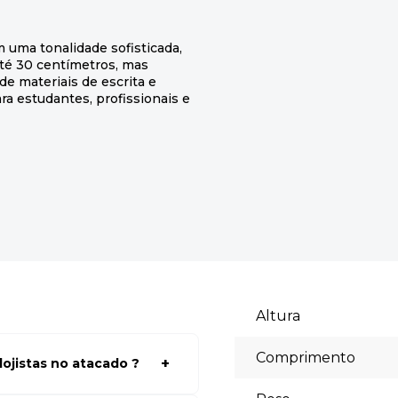
 uma tonalidade sofisticada,
até 30 centímetros, mas
e materiais de escrita e
ra estudantes, profissionais e
Altura
Comprimento
ojistas no atacado ?
a ter acessos aos preços faça