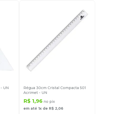
 - UN
Régua 30cm Cristal Compacta 501
Acrimet - UN
R$
1
,
96
no pix
em até
1
x de
R$
2
,
06