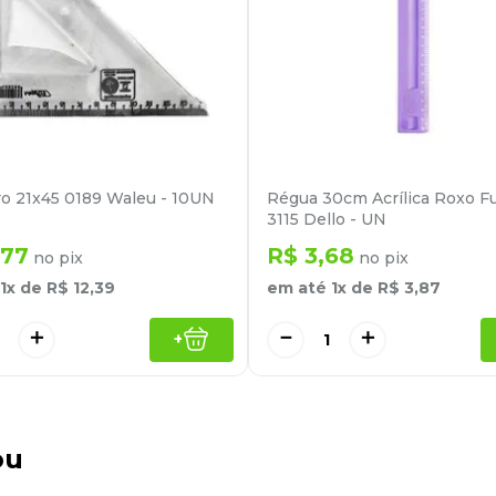
o 21x45 0189 Waleu - 10UN
Régua 30cm Acrílica Roxo Fu
3115 Dello - UN
77
R$
3
,
68
no pix
no pix
1
x de
R$
12
,
39
em até
1
x de
R$
3
,
87
＋
－
＋
+
ou