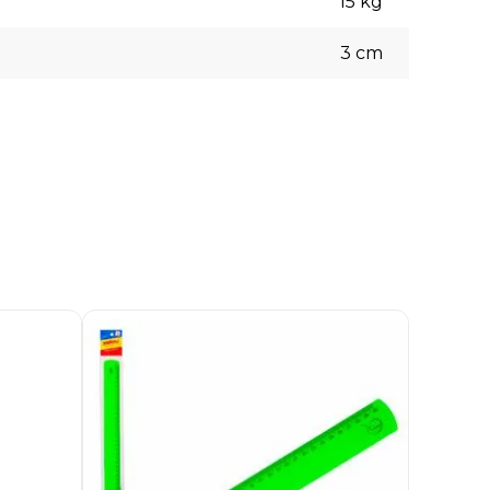
15
kg
3
cm