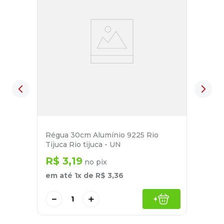
Régua 30cm Alumínio 9225 Rio
Tijuca Rio tijuca - UN
R$
3
,
19
no pix
em até
1
x de
R$
3
,
36
－
＋
+