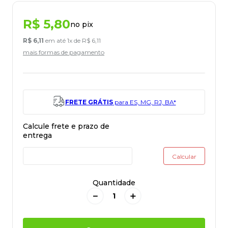
R$
5
,
80
no pix
R$
6
,
11
em até
1
x de
R$
6
,
11
mais formas de pagamento
FRETE GRÁTIS
para ES, MG, RJ, BA*
Quantidade
－
＋