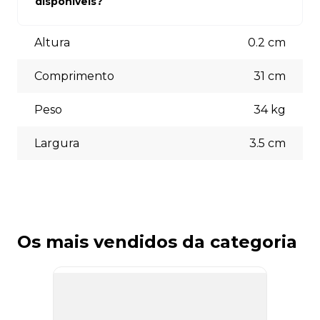
disponíveis?
está à disposição para auxiliá-lo.
Aceitamos diversas formas de pagamento, incluindo pix
(5% off) cartões de crédito, boleto bancário. Você pode
Altura
0.2
cm
escolher a opção que melhor se adapte às suas
necessidades no momento do checkout.
Comprimento
31
cm
Peso
34
kg
Largura
3.5
cm
Os mais vendidos da categoria