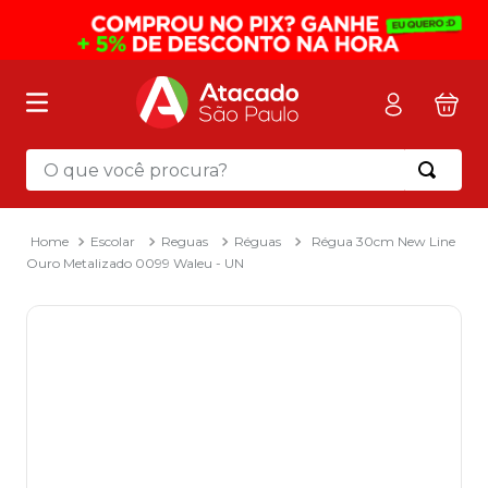
O que você procura?
Termos mais buscados
1
º
mochila
Escolar
Reguas
Réguas
Régua 30cm New Line
Ouro Metalizado 0099 Waleu - UN
2
º
sacola
3
º
mala
4
º
papel toalha
5
º
pasta
6
º
papel higienico
7
º
lapis