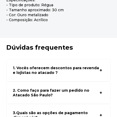
Especificações:
- Tipo de produto: Régua
- Tamanho aproximado: 30 cm
- Cor: Ouro metalizado
- Composição: Acrílico
Dúvidas frequentes
1. Vocês oferecem descontos para revenda
e lojistas no atacado ?
Sim, temos preços especiais para compras no atacado.
Para ter acessos aos preços faça seus cadastro em
atacado empresas e compre com os melhores preços
2. Como faço para fazer um pedido no
para seu modelo de negócio
Atacado São Paulo?
Para fazer um pedido conosco, basta navegar em nosso
site, selecionar os produtos desejados e adicionar ao
carrinho. Em seguida, siga as instruções para finalizar a
3.Quais são as opções de pagamento
compra. Se precisar de ajuda, nossa equipe de suporte