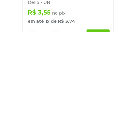
Dello - UN
R$
3
,
55
no pix
em até
1
x de
R$
3
,
74
－
＋
+
Cadastre-se
E receba nossas novidades e ofertas
Pessoa Física
Cadastrar