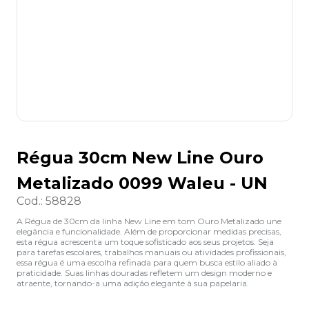
8
º
desinfetante
9
º
marca texto
10
º
cola
Régua 30cm New Line Ouro
Metalizado 0099 Waleu - UN
Cod.
:
58828
A Régua de 30cm da linha New Line em tom Ouro Metalizado une
elegância e funcionalidade. Além de proporcionar medidas precisas,
esta régua acrescenta um toque sofisticado aos seus projetos. Seja
para tarefas escolares, trabalhos manuais ou atividades profissionais,
essa régua é uma escolha refinada para quem busca estilo aliado à
praticidade. Suas linhas douradas refletem um design moderno e
atraente, tornando-a uma adição elegante à sua papelaria.