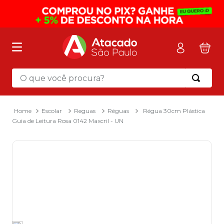
O que você procura?
Termos mais buscados
1
º
mochila
Escolar
Reguas
Réguas
Régua 30cm Plástica
Guia de Leitura Rosa 0142 Maxcril - UN
2
º
sacola
3
º
mala
4
º
papel toalha
5
º
pasta
6
º
papel higienico
7
º
lapis