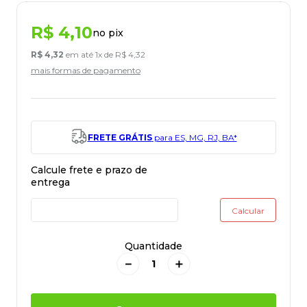
R$
4
,
10
no pix
R$
4
,
32
em até
1
x de
R$
4
,
32
mais formas de pagamento
FRETE GRÁTIS
para ES, MG, RJ, BA*
Quantidade
－
＋