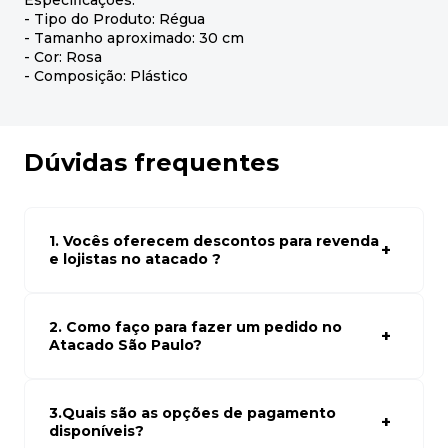
Especificações:
- Tipo do Produto: Régua
- Tamanho aproximado: 30 cm
- Cor: Rosa
- Composição: Plástico
Dúvidas frequentes
1. Vocês oferecem descontos para revenda
e lojistas no atacado ?
Sim, temos preços especiais para compras no atacado.
Para ter acessos aos preços faça seus cadastro em
atacado empresas e compre com os melhores preços
2. Como faço para fazer um pedido no
para seu modelo de negócio
Atacado São Paulo?
Para fazer um pedido conosco, basta navegar em nosso
site, selecionar os produtos desejados e adicionar ao
carrinho. Em seguida, siga as instruções para finalizar a
3.Quais são as opções de pagamento
compra. Se precisar de ajuda, nossa equipe de suporte
disponíveis?
está à disposição para auxiliá-lo.