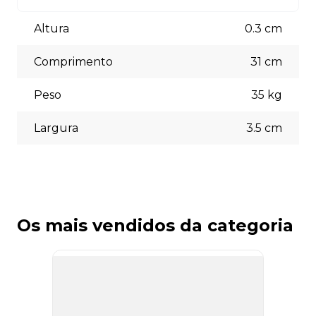
Aceitamos diversas formas de pagamento, incluindo pix
(5% off) cartões de crédito, boleto bancário. Você pode
Altura
0.3
cm
escolher a opção que melhor se adapte às suas
necessidades no momento do checkout.
Comprimento
31
cm
Peso
35
kg
Largura
3.5
cm
Os mais vendidos da categoria