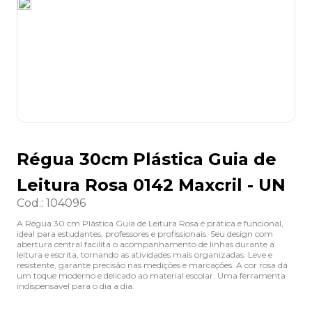
8
º
desinfetante
9
º
marca texto
10
º
cola
Régua 30cm Plástica Guia de
Leitura Rosa 0142 Maxcril - UN
Cod.
:
104096
A Régua 30 cm Plástica Guia de Leitura Rosa é prática e funcional,
ideal para estudantes, professores e profissionais. Seu design com
abertura central facilita o acompanhamento de linhas durante a
leitura e escrita, tornando as atividades mais organizadas. Leve e
resistente, garante precisão nas medições e marcações. A cor rosa dá
um toque moderno e delicado ao material escolar. Uma ferramenta
indispensável para o dia a dia.