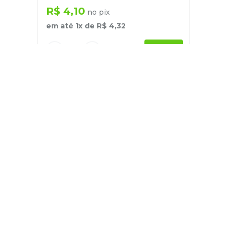
R$
4
,
10
no pix
em até
1
x de
R$
4
,
32
－
＋
+
Cadastre-se
E receba nossas novidades e ofertas
Pessoa Física
Cadastrar